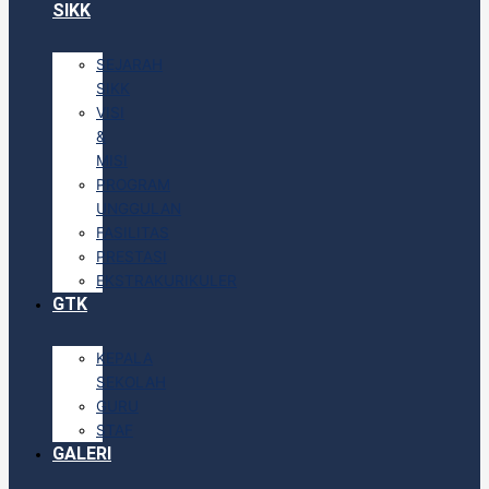
SIKK
SEJARAH
SIKK
VISI
&
MISI
PROGRAM
UNGGULAN
FASILITAS
PRESTASI
EKSTRAKURIKULER
GTK
KEPALA
SEKOLAH
GURU
STAF
GALERI