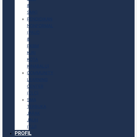
&
SMK)
PENDIDIKAN
NONFORMAL
(PAUD
&
PKBM
KJRI
KOTA
KINABALU)
COMMUNITY
LEARNING
CENTER
(CLC)
SMA
TERBUKA
JARAK
JAUH
(TJJ)
PROFIL