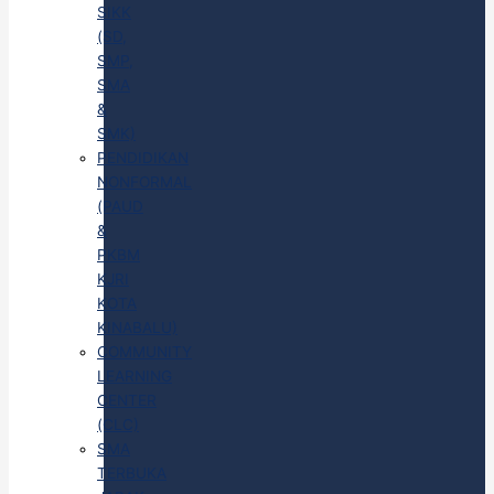
SIKK
(SD,
SMP,
SMA
&
SMK)
PENDIDIKAN
NONFORMAL
(PAUD
&
PKBM
KJRI
KOTA
KINABALU)
COMMUNITY
LEARNING
CENTER
(CLC)
SMA
TERBUKA