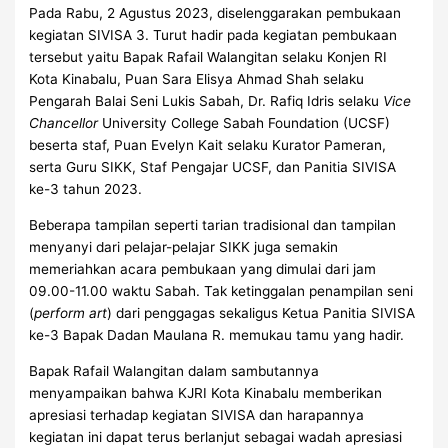
Pada Rabu, 2 Agustus 2023, diselenggarakan pembukaan
kegiatan SIVISA 3. Turut hadir pada kegiatan pembukaan
tersebut yaitu Bapak Rafail Walangitan selaku Konjen RI
Kota Kinabalu, Puan Sara Elisya Ahmad Shah selaku
Pengarah Balai Seni Lukis Sabah, Dr. Rafiq Idris selaku
Vice
Chancellor
University College Sabah Foundation (UCSF)
beserta staf, Puan Evelyn Kait selaku Kurator Pameran,
serta Guru SIKK, Staf Pengajar UCSF, dan Panitia SIVISA
ke-3 tahun 2023.
Beberapa tampilan seperti tarian tradisional dan tampilan
menyanyi dari pelajar-pelajar SIKK juga semakin
memeriahkan acara pembukaan yang dimulai dari jam
09.00-11.00 waktu Sabah. Tak ketinggalan penampilan seni
(
perform art
) dari penggagas sekaligus Ketua Panitia SIVISA
ke-3 Bapak Dadan Maulana R. memukau tamu yang hadir.
Bapak Rafail Walangitan dalam sambutannya
menyampaikan bahwa KJRI Kota Kinabalu memberikan
apresiasi terhadap kegiatan SIVISA dan harapannya
kegiatan ini dapat terus berlanjut sebagai wadah apresiasi