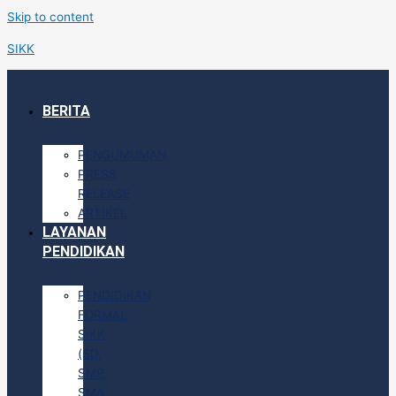
Skip to content
SIKK
BERITA
PENGUMUMAN
PRESS
RELEASE
ARTIKEL
LAYANAN
PENDIDIKAN
PENDIDIKAN
FORMAL
SIKK
(SD,
SMP,
SMA