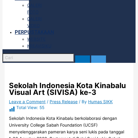
GALERI
FOTO
GALERI
VIDEO
PERPUSTAKAAN
WEBSITE
KREAVISIKU
Sekolah Indonesia Kota Kinabalu
Visual Art (SIVISA) ke-3
Leave a Comment
/
Press Release
/ By
Humas SIKK
Total View:
55
Sekolah Indonesia Kota Kinabalu berkolaborasi dengan
University College Sabah Foundation (UCSF)
menyelenggarakan pameran karya seni lukis pada tanggal