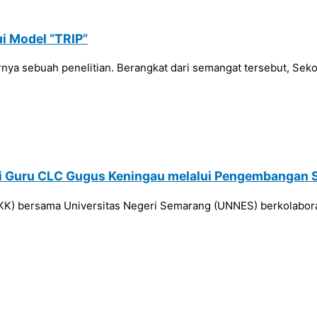
ui Model “TRIP”
hirnya sebuah penelitian. Berangkat dari semangat tersebut, Se
i Guru CLC Gugus Keningau melalui Pengembangan 
(SIKK) bersama Universitas Negeri Semarang (UNNES) berkolabo