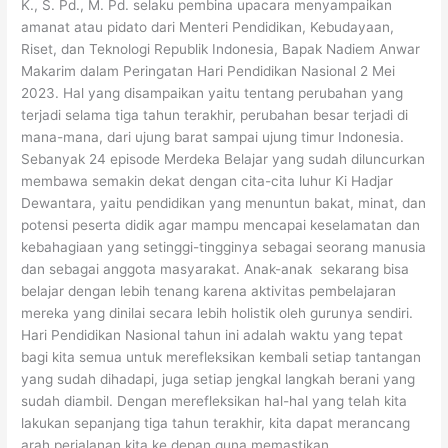
K., S. Pd., M. Pd. selaku pembina upacara menyampaikan
amanat atau pidato dari Menteri Pendidikan, Kebudayaan,
Riset, dan Teknologi Republik Indonesia, Bapak Nadiem Anwar
Makarim dalam Peringatan Hari Pendidikan Nasional 2 Mei
2023. Hal yang disampaikan yaitu tentang perubahan yang
terjadi selama tiga tahun terakhir, perubahan besar terjadi di
mana-mana, dari ujung barat sampai ujung timur Indonesia.
Sebanyak 24 episode Merdeka Belajar yang sudah diluncurkan
membawa semakin dekat dengan cita-cita luhur Ki Hadjar
Dewantara, yaitu pendidikan yang menuntun bakat, minat, dan
potensi peserta didik agar mampu mencapai keselamatan dan
kebahagiaan yang setinggi-tingginya sebagai seorang manusia
dan sebagai anggota masyarakat. Anak-anak sekarang bisa
belajar dengan lebih tenang karena aktivitas pembelajaran
mereka yang dinilai secara lebih holistik oleh gurunya sendiri.
Hari Pendidikan Nasional tahun ini adalah waktu yang tepat
bagi kita semua untuk merefleksikan kembali setiap tantangan
yang sudah dihadapi, juga setiap jengkal langkah berani yang
sudah diambil. Dengan merefleksikan hal-hal yang telah kita
lakukan sepanjang tiga tahun terakhir, kita dapat merancang
arah perjalanan kita ke depan guna memastikan