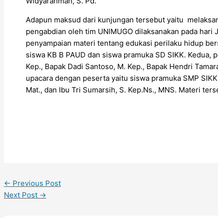
Widyarahman, S. Pd.
Adapun maksud dari kunjungan tersebut yaitu melaksan
pengabdian oleh tim UNIMUGO dilaksanakan pada hari Ju
penyampaian materi tentang edukasi perilaku hidup bers
siswa KB B PAUD dan siswa pramuka SD SIKK. Kedua, pen
Kep., Bapak Dadi Santoso, M. Kep., Bapak Hendri Tamara
upacara dengan peserta yaitu siswa pramuka SMP SIKK. K
Mat., dan Ibu Tri Sumarsih, S. Kep.Ns., MNS. Materi ter
←
Previous Post
Next Post
→