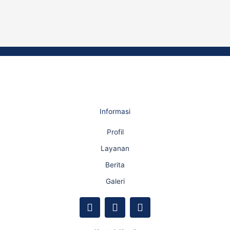
Informasi
Profil
Layanan
Berita
Galeri
F
Y
I
a
o
n
c
u
s