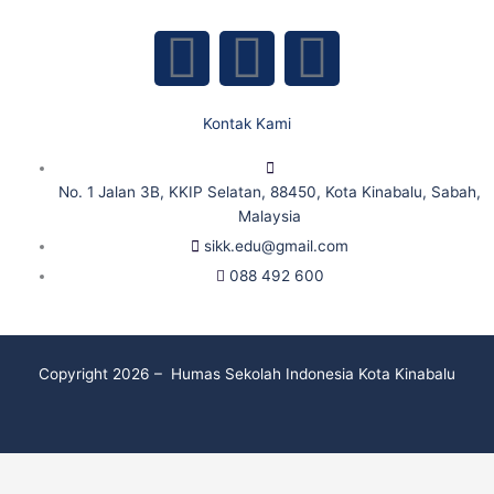
F
Y
I
a
o
n
Kontak Kami
c
u
s
No. 1 Jalan 3B, KKIP Selatan, 88450, Kota Kinabalu, Sabah,
e
t
t
Malaysia
sikk.edu@gmail.com
b
u
a
088 492 600
o
b
g
o
e
r
Copyright 2026 – Humas Sekolah Indonesia Kota Kinabalu
k
a