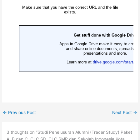
←
Previous Post
Next Post
→
3 thoughts on “Studi Penelusuran Alumni (Tracer Study) Paket
A, B dan C, CLC SD, CLC SMP dan Sekolah Indonesia Kota