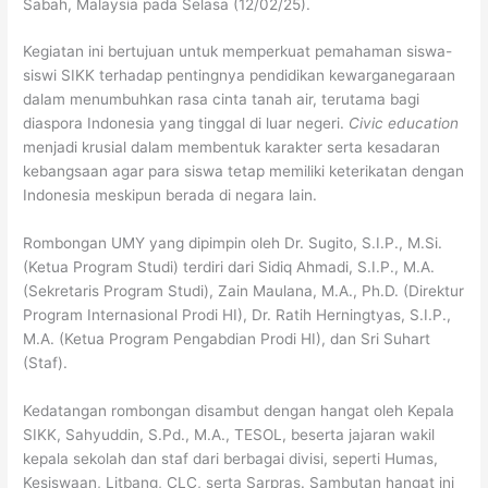
Sabah, Malaysia pada Selasa (12/02/25).
Kegiatan ini bertujuan untuk memperkuat pemahaman siswa-
siswi SIKK terhadap pentingnya pendidikan kewarganegaraan
dalam menumbuhkan rasa cinta tanah air, terutama bagi
diaspora Indonesia yang tinggal di luar negeri.
Civic education
menjadi krusial dalam membentuk karakter serta kesadaran
kebangsaan agar para siswa tetap memiliki keterikatan dengan
Indonesia meskipun berada di negara lain.
Rombongan UMY yang dipimpin oleh Dr. Sugito, S.I.P., M.Si.
(Ketua Program Studi) terdiri dari Sidiq Ahmadi, S.I.P., M.A.
(Sekretaris Program Studi), Zain Maulana, M.A., Ph.D. (Direktur
Program Internasional Prodi HI), Dr. Ratih Herningtyas, S.I.P.,
M.A. (Ketua Program Pengabdian Prodi HI), dan Sri Suhart
(Staf).
Kedatangan rombongan disambut dengan hangat oleh Kepala
SIKK, Sahyuddin, S.Pd., M.A., TESOL, beserta jajaran wakil
kepala sekolah dan staf dari berbagai divisi, seperti Humas,
Kesiswaan, Litbang, CLC, serta Sarpras. Sambutan hangat ini