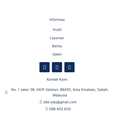
Informasi
Profil
Layanan
Berita
Galeri
F
Y
I
a
o
n
c
u
s
e
t
t
Kontak Kami
b
u
a
o
b
g
No. 1 Jalan 3B, KKIP Selatan, 88450, Kota Kinabalu, Sabah,
o
e
r
Malaysia
k
a
sikk.edu@gmail.com
m
088 492 600