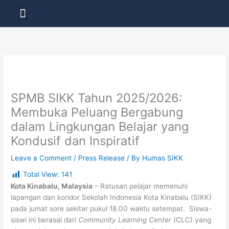
Skip
Menu
to
LAYANAN PENDIDIKAN
content
SPMB SIKK Tahun 2025/2026:
Membuka Peluang Bergabung
dalam Lingkungan Belajar yang
Kondusif dan Inspiratif
Leave a Comment
/
Press Release
/ By
Humas SIKK
Total View:
141
Kota Kinabalu, Malaysia
– Ratusan pelajar memenuhi
lapangan dan koridor Sekolah Indonesia Kota Kinabalu (SIKK)
pada jumat sore sekitar pukul 18.00 waktu setempat. Siswa-
siswi ini berasal dari
Community Learning Center
(CLC) yang