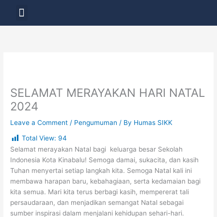
Skip
Menu
to
LAYANAN PENDIDIKAN
content
SELAMAT MERAYAKAN HARI NATAL
2024
Leave a Comment
/
Pengumuman
/ By
Humas SIKK
Total View:
94
Selamat merayakan Natal bagi keluarga besar Sekolah
Indonesia Kota Kinabalu! Semoga damai, sukacita, dan kasih
Tuhan menyertai setiap langkah kita. Semoga Natal kali ini
membawa harapan baru, kebahagiaan, serta kedamaian bagi
kita semua. Mari kita terus berbagi kasih, mempererat tali
persaudaraan, dan menjadikan semangat Natal sebagai
sumber inspirasi dalam menjalani kehidupan sehari-hari.