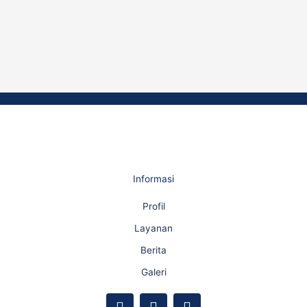
Informasi
Profil
Layanan
Berita
Galeri
F
Y
I