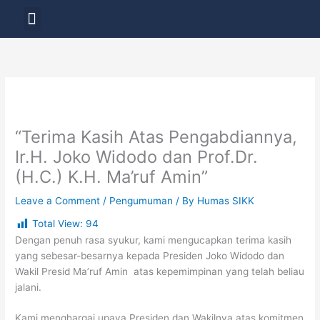
Skip
Menu
to
LAYANAN PENDIDIKAN
content
“Terima Kasih Atas Pengabdiannya,
Ir.H. Joko Widodo dan Prof.Dr.
(H.C.) K.H. Ma’ruf Amin”
Leave a Comment
/
Pengumuman
/ By
Humas SIKK
Total View:
94
Dengan penuh rasa syukur, kami mengucapkan terima kasih
yang sebesar-besarnya kepada Presiden Joko Widodo dan
Wakil Presid Ma’ruf Amin atas kepemimpinan yang telah beliau
jalani.
Kami menghargai upaya Presiden dan Wakilnya atas komitmen