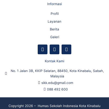
Informasi
Profil
Layanan
Berita
Galeri
F
Y
I
a
o
n
c
u
s
e
t
t
Kontak Kami
b
u
a
o
b
g
No. 1 Jalan 3B, KKIP Selatan, 88450, Kota Kinabalu, Sabah,
o
e
r
Malaysia
k
a
sikk.edu@gmail.com
m
088 492 600
Copyright 2026 – Humas Sekolah Indonesia Kota Kinabalu