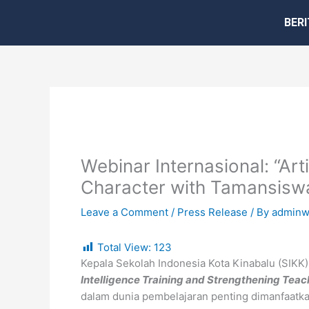
Skip
BERI
to
content
Webinar Internasional: “Art
Character with Tamansisw
Leave a Comment
/
Press Release
/ By
adminw
Total View:
123
Kepala Sekolah Indonesia Kota Kinabalu (SIKK
Intelligence Training and Strengthening Tea
dalam dunia pembelajaran penting dimanfaatk