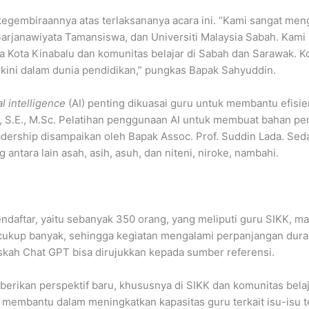
gembiraannya atas terlaksananya acara ini. “Kami sangat menga
Sarjanawiyata Tamansiswa, dan Universiti Malaysia Sabah. Kami
a Kota Kinabalu dan komunitas belajar di Sabah dan Sarawak. K
erkini dalam dunia pendidikan,” pungkas Bapak Sahyuddin.
ial intelligence
(AI) penting dikuasai guru untuk membantu efisie
, S.E., M.Sc. Pelatihan penggunaan AI untuk membuat bahan pe
eadership disampaikan oleh Bapak Assoc. Prof. Suddin Lada. Seda
ntara lain asah, asih, asuh, dan niteni, niroke, nambahi.
daftar, yaitu sebanyak 350 orang, yang meliputi guru SIKK, m
ukup banyak, sehingga kegiatan mengalami perpanjangan durasi
kah Chat GPT bisa dirujukkan kepada sumber referensi.
mberikan perspektif baru, khususnya di SIKK dan komunitas bel
t membantu dalam meningkatkan kapasitas guru terkait isu-isu t