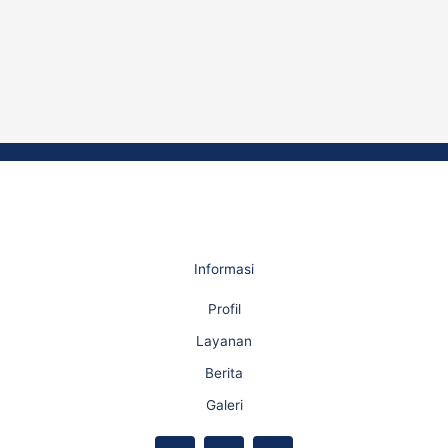
Informasi
Profil
Layanan
Berita
Galeri
F
Y
I