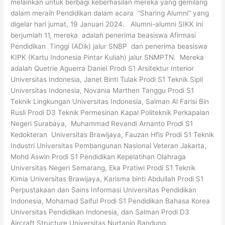
melainkan untuk berbagi keberhasilan mereka yang gemilang
dalam meraih Pendidikan dalam acara “Sharing Alumni” yang
digelar hari jumat, 19 Januari 2024. Alumni-alumni SIKK ini
berjumlah 11, mereka adalah penerima beasiswa Afirmasi
Pendidikan Tinggi (ADik) jalur SNBP dan penerima beasiswa
KIPK (Kartu Indonesia Pintar Kuliah) jalur SNMPTN. Mereka
adalah Quetrie Aguerra Daniel Prodi S1 Arsitektur Interior
Universitas Indonesia, Janet Binti Tulak Prodi S1 Teknik Sipil
Universitas Indonesia, Novania Marthen Tanggu Prodi S1
Teknik Lingkungan Universitas Indonesia, Salman Al Farisi Bin
Rusli Prodi D3 Teknik Permesinan Kapal Politeknik Perkapalan
Negeri Surabaya, Muhammad Revandi Arnanto Prodi S1
Kedokteran Universitas Brawijaya, Fauzan Hfis Prodi S1 Teknik
Industri Universitas Pembangunan Nasional Veteran Jakarta,
Mohd Aswin Prodi S1 Pendidikan Kepelatihan Olahraga
Universitas Negeri Semarang, Eka Pratiwi Prodi S1 Teknik
Kimia Universitas Brawijaya, Karisma binti Abdullah Prodi S1
Perpustakaan dan Sains Informasi Universitas Pendidikan
Indonesia, Mohamad Saiful Prodi S1 Pendidikan Bahasa Korea
Universitas Pendidikan Indonesia, dan Salman Prodi D3
Aircraft Structure Universitas Nurtanio Bandung.