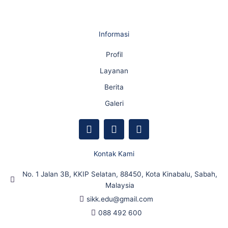
Informasi
Profil
Layanan
Berita
Galeri
F
Y
I
a
o
n
c
u
s
e
t
t
Kontak Kami
b
u
a
o
b
g
No. 1 Jalan 3B, KKIP Selatan, 88450, Kota Kinabalu, Sabah,
o
e
r
Malaysia
k
a
sikk.edu@gmail.com
m
088 492 600