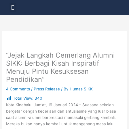
Skip
Menu
to
LAYANAN PENDIDIKAN
content
“Jejak Langkah Cemerlang Alumni
SIKK: Berbagi Kisah Inspiratif
Menuju Pintu Kesuksesan
Pendidikan”
4 Comments
/
Press Release
/ By
Humas SIKK
Total View:
340
Kota Kinabalu, Jum’at, 19 Januari 2024 – Suasana sekolah
bergetar dengan keceriaan dan antusiasme yang luar biasa
saat alumni-alumni berprestasi memasuki gerbang kembali.
Mereka bukan hanya kembali untuk mengenang masa lalu,