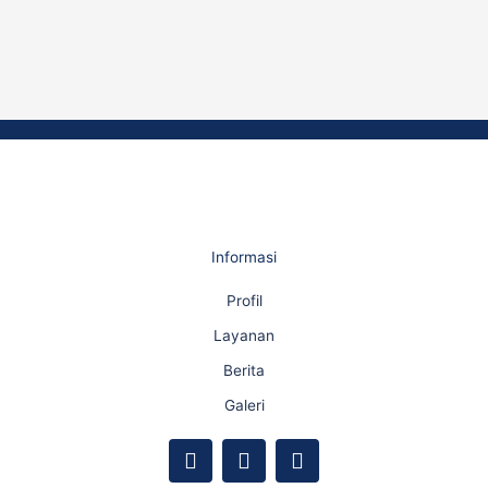
Informasi
Profil
Layanan
Berita
Galeri
F
Y
I
a
o
n