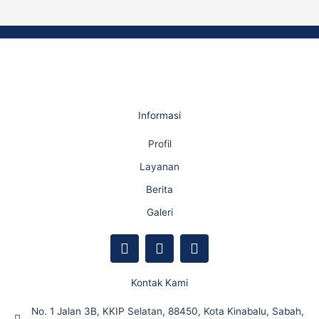
Informasi
Profil
Layanan
Berita
Galeri
F
Y
I
a
o
n
c
u
s
e
t
t
Kontak Kami
b
u
a
o
b
g
No. 1 Jalan 3B, KKIP Selatan, 88450, Kota Kinabalu, Sabah,