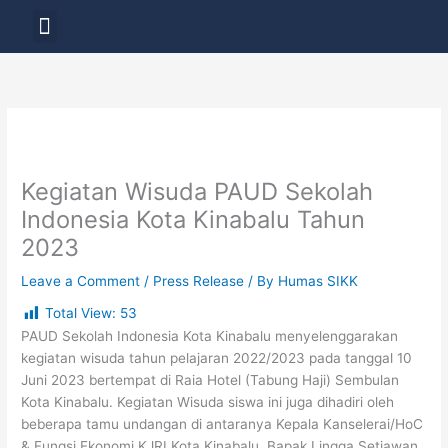
Skip
Menu
to
LAYANAN PENDIDIKAN
content
Kegiatan Wisuda PAUD Sekolah
Indonesia Kota Kinabalu Tahun
2023
Leave a Comment
/
Press Release
/ By
Humas SIKK
Total View:
53
PAUD Sekolah Indonesia Kota Kinabalu menyelenggarakan
kegiatan wisuda tahun pelajaran 2022/2023 pada tanggal 10
Juni 2023 bertempat di Raia Hotel (Tabung Haji) Sembulan
Kota Kinabalu. Kegiatan Wisuda siswa ini juga dihadiri oleh
beberapa tamu undangan di antaranya Kepala Kanselerai/HoC
& Fungsi Ekonomi KJRI Kota Kinabalu, Bapak Lingga Setiawan,