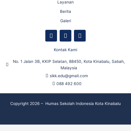
Layanan
Berita
Galeri
F
Y
I
a
o
n
c
u
s
e
t
t
Kontak Kami
b
u
a
o
b
g
No. 1 Jalan 3B, KKIP Selatan, 88450, Kota Kinabalu, Sabah,
o
e
r
Malaysia
k
a
sikk.edu@gmail.com
m
088 492 600
Copyright 2026 – Humas Sekolah Indonesia Kota Kinabalu