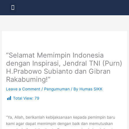
Skip
Menu
to
LAYANAN PENDIDIKAN
content
“Selamat Memimpin Indonesia
dengan Inspirasi, Jendral TNI (Purn)
H.Prabowo Subianto dan Gibran
Rakabuming!”
Leave a Comment
/
Pengumuman
/ By
Humas SIKK
Total View:
79
“Ya, Allah, berikanlah kebijaksanaan kepada pemimpin baru
kami agar dapat memimpin dengan baik dan memutuskan