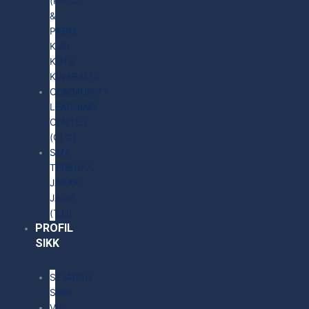
(PAUD
&
PKBM
KJRI
KOTA
KINABALU)
COMMUNITY
LEARNING
CENTER
(CLC)
SMA
TERBUKA
JARAK
JAUH
(TJJ)
PROFIL
SIKK
SEJARAH
SIKK
VISI