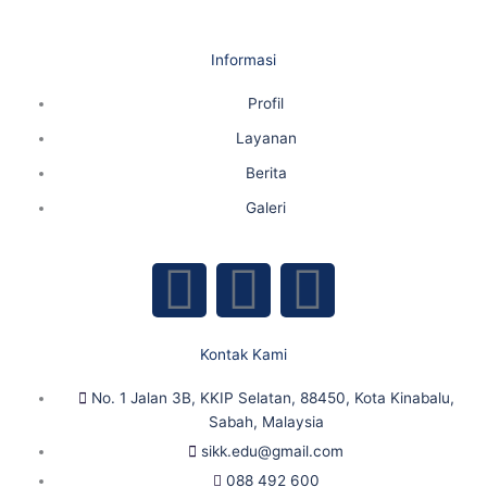
Informasi
Profil
Layanan
Berita
Galeri
F
Y
I
a
o
n
Kontak Kami
c
u
s
No. 1 Jalan 3B, KKIP Selatan, 88450, Kota Kinabalu,
Sabah, Malaysia
e
t
t
sikk.edu@gmail.com
088 492 600