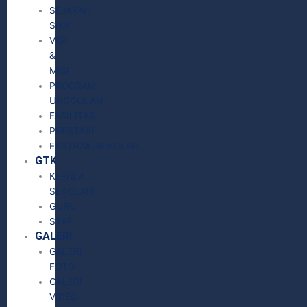
SEJARAH
SIKK
VISI
&
MISI
PROGRAM
UNGGULAN
FASILITAS
PRESTASI
EKSTRAKURIKULER
GTK
KEPALA
SEKOLAH
GURU
STAF
GALERI
GALERI
FOTO
GALERI
VIDEO