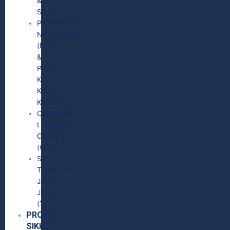
&
SMK)
PENDIDIKAN
NONFORMAL
(PAUD
&
PKBM
KJRI
KOTA
KINABALU)
COMMUNITY
LEARNING
CENTER
(CLC)
SMA
TERBUKA
JARAK
JAUH
(TJJ)
PROFIL
SIKK