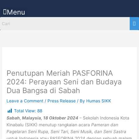
Skip
to
Menu
content
Penutupan Meriah PASFORINA
2024: Perayaan Seni dan Budaya
Dua Bangsa di Sabah
Leave a Comment
/
Press Release
/ By
Humas SIKK
Total View:
88
Sabah, Malaysia, 18 Oktober 2024
– Sekolah Indonesia Kota
Kinabalu (SIKK) menutup rangkaian acara
Pameran dan
Pagelaran Seni Rupa, Seni Tari, Seni Musik, dan Seni Sastra
untuk Indonesia
atau PASFORINA 2024 dengan sebuah malam