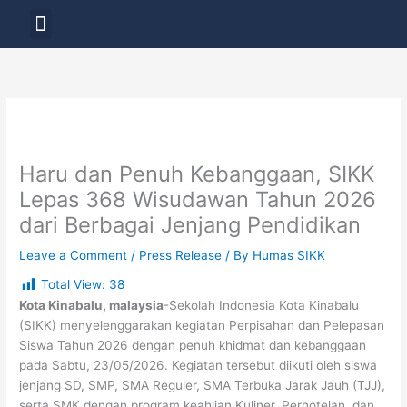
Skip
Menu
to
LAYANAN PENDIDIKAN
content
Haru dan Penuh Kebanggaan, SIKK
Lepas 368 Wisudawan Tahun 2026
dari Berbagai Jenjang Pendidikan
Leave a Comment
/
Press Release
/ By
Humas SIKK
Total View:
38
Kota Kinabalu, malaysia
-Sekolah Indonesia Kota Kinabalu
(SIKK) menyelenggarakan kegiatan Perpisahan dan Pelepasan
Siswa Tahun 2026 dengan penuh khidmat dan kebanggaan
pada Sabtu, 23/05/2026. Kegiatan tersebut diikuti oleh siswa
jenjang SD, SMP, SMA Reguler, SMA Terbuka Jarak Jauh (TJJ),
serta SMK dengan program keahlian Kuliner, Perhotelan, dan