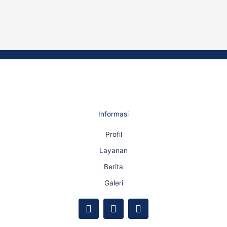
Informasi
Profil
Layanan
Berita
Galeri
F
Y
I
a
o
n
c
u
s