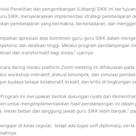
Divisi Penelitian dan pengembangan (Litbang) SIKK ini bertuju
ru SIKK, menyelaraskan implementasi strategi pembelajaran d
kan pembelajaran yang bermakna, berkesadaran, dan mengge
yampaikan apresiasi atas komitmen guru-guru SIKK dalam meng
ompetensi dan dedikasi tinggi. Melalui program pendampingan i
van dan transformatif bagi siswa,” ujarnya.
ecara daring melalu platform
Zoom meeting
ini difokuskan pada
lui workshop interaktif, diskusi kelompok, dan simulasi pembela
udaya belajar kolaboratif, kreatif, dan kritis di lingkungan s
“
Program ini merupakan bentuk dukungan nyata dari Kementria
tmen untuk mengimplementasikan hasil pendampingan ini dalam
a
,
meski beban dan tanggung jawab guru SIKK lebih banyak
,” p
ngajar di kelas regular, tetapi ada tugas soft diplomacy, sert
mbahnya.