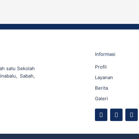
Informasi
Profil
ah satu Sekolah
inabalu, Sabah,
Layanan
Berita
Galeri
F
Y
I
a
o
n
c
u
s
e
t
t
b
u
a