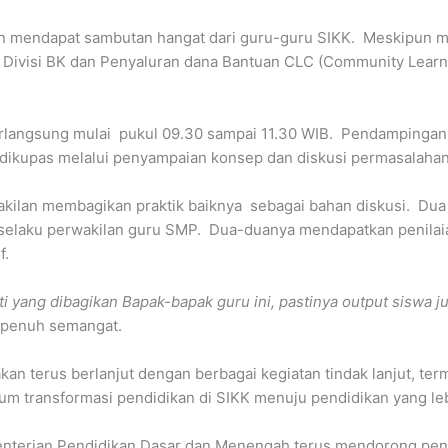
f dan mendapat sambutan hangat dari guru-guru SIKK. Meskipun 
ari Divisi BK dan Penyaluran dana Bantuan CLC (Community Lea
berlangsung mulai pukul 09.30 sampai 11.30 WIB. Pendampingan
 dikupas melalui penyampaian konsep dan diskusi permasalahan
kilan membagikan praktik baiknya sebagai bahan diskusi. Dua g
selaku perwakilan guru SMP. Dua-duanya mendapatkan penilaian 
f.
yang dibagikan Bapak-bapak guru ini, pastinya output siswa ju
n penuh semangat.
 terus berlanjut dengan berbagai kegiatan tindak lanjut, term
m transformasi pendidikan di SIKK menuju pendidikan yang lebi
nterian Pendidikan Dasar dan Menengah terus mendorong pening