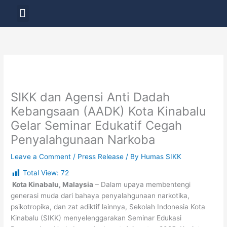
Skip
Menu
to
LAYANAN PENDIDIKAN
content
SIKK dan Agensi Anti Dadah
Kebangsaan (AADK) Kota Kinabalu
Gelar Seminar Edukatif Cegah
Penyalahgunaan Narkoba
Leave a Comment
/
Press Release
/ By
Humas SIKK
Total View:
72
Kota Kinabalu, Malaysia
– Dalam upaya membentengi
generasi muda dari bahaya penyalahgunaan narkotika,
psikotropika, dan zat adiktif lainnya, Sekolah Indonesia Kota
Kinabalu (SIKK) menyelenggarakan Seminar Edukasi