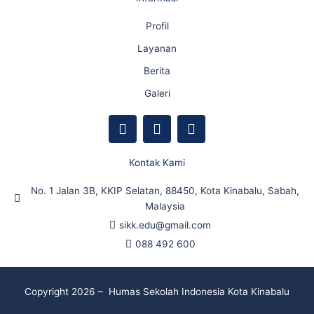
Profil
Layanan
Berita
Galeri
F
Y
I
a
o
n
c
u
s
e
t
t
Kontak Kami
b
u
a
o
b
g
No. 1 Jalan 3B, KKIP Selatan, 88450, Kota Kinabalu, Sabah,
o
e
r
Malaysia
k
a
sikk.edu@gmail.com
m
088 492 600
Copyright 2026 – Humas Sekolah Indonesia Kota Kinabalu