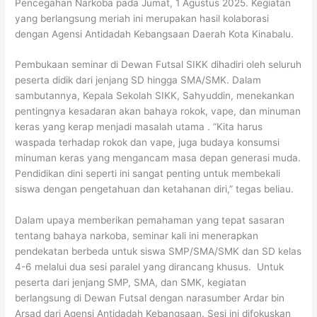
Pencegahan Narkoba pada Jumat, 1 Agustus 2025. Kegiatan
yang berlangsung meriah ini merupakan hasil kolaborasi
dengan Agensi Antidadah Kebangsaan Daerah Kota Kinabalu.
Pembukaan seminar di Dewan Futsal SIKK dihadiri oleh seluruh
peserta didik dari jenjang SD hingga SMA/SMK. Dalam
sambutannya, Kepala Sekolah SIKK, Sahyuddin, menekankan
pentingnya kesadaran akan bahaya rokok, vape, dan minuman
keras yang kerap menjadi masalah utama . “Kita harus
waspada terhadap rokok dan vape, juga budaya konsumsi
minuman keras yang mengancam masa depan generasi muda.
Pendidikan dini seperti ini sangat penting untuk membekali
siswa dengan pengetahuan dan ketahanan diri,” tegas beliau.
Dalam upaya memberikan pemahaman yang tepat sasaran
tentang bahaya narkoba, seminar kali ini menerapkan
pendekatan berbeda untuk siswa SMP/SMA/SMK dan SD kelas
4-6 melalui dua sesi paralel yang dirancang khusus. Untuk
peserta dari jenjang SMP, SMA, dan SMK, kegiatan
berlangsung di Dewan Futsal dengan narasumber Ardar bin
Arsad dari Agensi Antidadah Kebangsaan. Sesi ini difokuskan