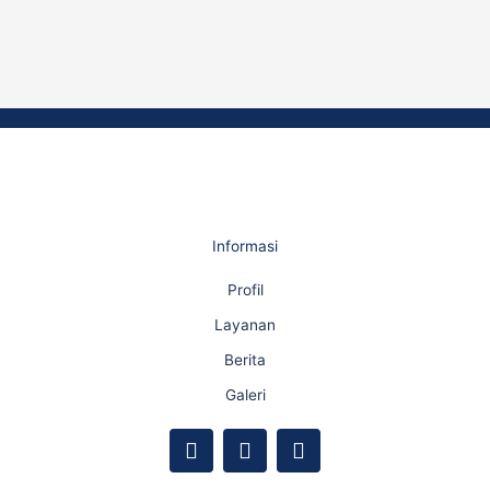
Informasi
Profil
Layanan
Berita
Galeri
F
Y
I
a
o
n
c
u
s