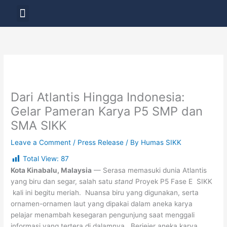
Skip
Menu
to
LAYANAN PENDIDIKAN
content
Dari Atlantis Hingga Indonesia:
Gelar Pameran Karya P5 SMP dan
SMA SIKK
Leave a Comment
/
Press Release
/ By
Humas SIKK
Total View:
87
Kota Kinabalu, Malaysia
— Serasa memasuki dunia Atlantis
yang biru dan segar, salah satu
stand
Proyek P5 Fase E SIKK
kali ini begitu meriah. Nuansa biru yang digunakan, serta
ornamen-ornamen laut yang dipakai dalam aneka karya
pelajar menambah kesegaran pengunjung saat menggali
informasi yang tertera di dalamnya. Berjejer aneka karya