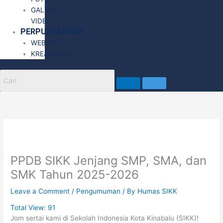
GALERI
VIDEO
PERPUSTAKAAN
WEBSITE
KREAVISIKU
PPDB SIKK Jenjang SMP, SMA, dan
SMK Tahun 2025-2026
Leave a Comment
/
Pengumuman
/ By
Humas SIKK
Total View:
91
Jom sertai kami di Sekolah Indonesia Kota Kinabalu (SIKK)!