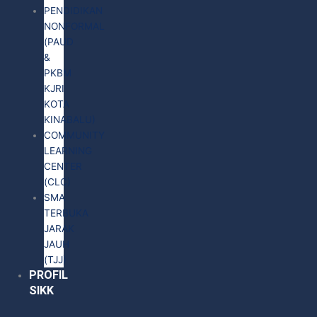
PENDIDIKAN
NONFORMAL
(PAUD
&
PKBM
KJRI
KOTA
KINABALU)
COMMUNITY
LEARNING
CENTER
(CLC)
SMA
TERBUKA
JARAK
JAUH
(TJJ)
PROFIL
SIKK