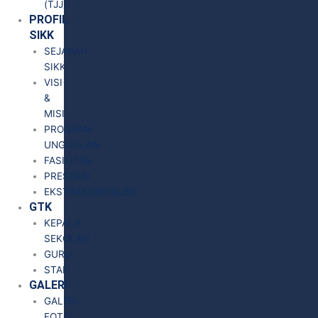
(TJJ)
PROFIL
SIKK
SEJARAH
SIKK
VISI
&
MISI
PROGRAM
UNGGULAN
FASILITAS
PRESTASI
EKSTRAKURIKULER
GTK
KEPALA
SEKOLAH
GURU
STAF
GALERI
GALERI
FOTO