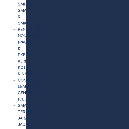
SMP,
SMA
&
SMK)
PENDIDIKAN
NONFORMAL
(PAUD
&
PKBM
KJRI
KOTA
KINABALU)
COMMUNITY
LEARNING
CENTER
(CLC)
SMA
TERBUKA
JARAK
JAUH