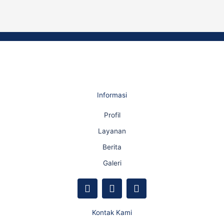
Informasi
Profil
Layanan
Berita
Galeri
F
Y
I
a
o
n
c
u
s
e
t
t
Kontak Kami
b
u
a