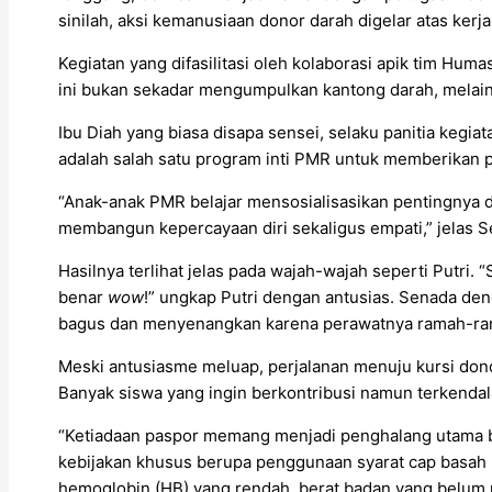
sinilah, aksi kemanusiaan donor darah digelar atas kerja
Kegiatan yang difasilitasi oleh kolaborasi apik tim Hum
ini bukan sekadar mengumpulkan kantong darah, melai
Ibu Diah yang biasa disapa sensei, selaku panitia kegi
adalah salah satu program inti PMR untuk memberikan 
“Anak-anak PMR belajar mensosialisasikan pentingnya 
membangun kepercayaan diri sekaligus empati,” jelas S
Hasilnya terlihat jelas pada wajah-wajah seperti Putri. 
benar
wow
!” ungkap Putri dengan antusias. Senada den
bagus dan menyenangkan karena perawatnya ramah-rama
Meski antusiasme meluap, perjalanan menuju kursi dono
Banyak siswa yang ingin berkontribusi namun terkendala
“Ketiadaan paspor memang menjadi penghalang utama b
kebijakan khusus berupa penggunaan syarat cap basah res
hemoglobin (HB) yang rendah, berat badan yang belum 