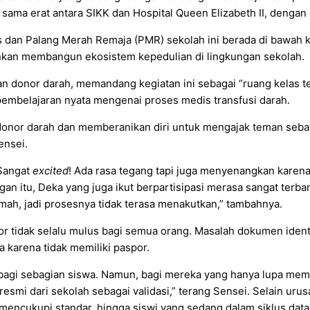
 sama erat antara SIKK dan Hospital Queen Elizabeth II, dengan 
as dan Palang Merah Remaja (PMR) sekolah ini berada di bawah k
nkan membangun ekosistem kepedulian di lingkungan sekolah.
atan donor darah, memandang kegiatan ini sebagai “ruang kelas 
pembelajaran nyata mengenai proses medis transfusi darah.
donor darah dan memberanikan diri untuk mengajak teman sebay
ensei.
“Sangat
excited
! Ada rasa tegang tapi juga menyenangkan karena
gan itu, Deka yang juga ikut berpartisipasi merasa sangat terba
h, jadi prosesnya tidak terasa menakutkan,” tambahnya.
r tidak selalu mulus bagi semua orang. Masalah dokumen identit
 karena tidak memiliki paspor.
agi sebagian siswa. Namun, bagi mereka yang hanya lupa mem
mi dari sekolah sebagai validasi,” terang Sensei. Selain urusan
mencukupi standar, hingga siswi yang sedang dalam siklus dat