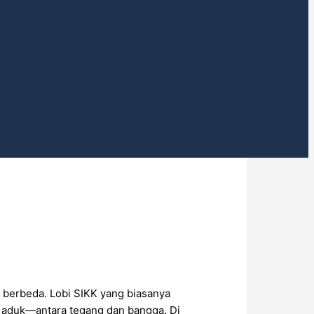
a berbeda. Lobi SIKK yang biasanya
 aduk—antara tegang dan bangga. Di