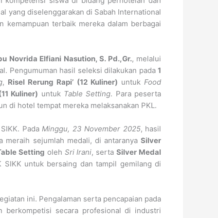
ompetensi siswa di bidang perhotelan dan
nal yang diselenggarakan di Sabah International
kan kemampuan terbaik mereka dalam berbagai
Novrida Elfiani Nasution, S. Pd.,Gr.
, melalui
ntal. Pengumuman hasil seleksi dilakukan pada
1
g
,
Risel Rerung Rapi’ (12 Kuliner)
untuk
Food
(11 Kuliner)
untuk
Table Setting
. Para peserta
upun di hotel tempat mereka melaksanakan PKL.
 SIKK. Pada
Minggu, 23 November 2025
, hasil
 meraih sejumlah medali, di antaranya
Silver
Table Setting
oleh
Sri Irani
, serta
Silver Medal
 SIKK untuk bersaing dan tampil gemilang di
giatan ini. Pengalaman serta pencapaian pada
berkompetisi secara profesional di industri