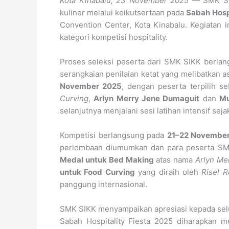
Kota Kinabalu, 23 November 2025
— SMK SIK
kuliner melalui keikutsertaan pada
Sabah Hospi
Convention Center, Kota Kinabalu. Kegiatan
kategori kompetisi hospitality.
Proses seleksi peserta dari SMK SIKK berla
serangkaian penilaian ketat yang melibatkan a
November 2025
, dengan peserta terpilih se
Curving
,
Arlyn Merry Jene Dumaguit
dan
Mu
selanjutnya menjalani sesi latihan intensif s
Kompetisi berlangsung pada
21–22 Novembe
perlombaan diumumkan dan para peserta SMK
Medal untuk Bed Making
atas nama
Arlyn Me
untuk Food Curving
yang diraih oleh
Risel R
panggung internasional.
SMK SIKK menyampaikan apresiasi kepada selu
Sabah Hospitality Fiesta 2025 diharapkan m