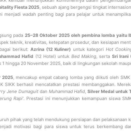
K kembali menunjukkan komitmennya dalam pengembangan k
tality Fiesta 2025
, sebuah ajang bergengsi tingkat internasio
 ini menjadi wadah penting bagi para pelajar untuk menampil
ngsung pada
25–28 Oktober 2025 oleh pembina lomba yaitu Ibu 
spek teknik, kreativitas, ketepatan prosedur, dan kesiapan me
bagai berikut:
Azrina (12 Kuliner)
untuk kategori
Hot Cookin
hammad Hafid
(12 Hotel) untuk
Bed Making
, serta
Sri Irani 
ejak 1 hingga 20 November 2025, baik di lingkungan sekolah ma
r 2025
, mencakup empat cabang lomba yang diikuti oleh SMK
 SIKK berhasil mencatatkan prestasi membanggakan. Mereka
rry Jene Dumaguit
dan
Muhammad Hafid
,
Silver Medal untuk 
erung Rapi’
. Prestasi ini menunjukkan kemampuan siswa SMK
ruh pihak yang telah mendukung persiapan dan pelaksanaan ke
enjadi motivasi bagi para siswa untuk terus berkembang dan 