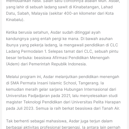
membuahkan hasil. Salah satu contohnya adalah Muh. Asdar,
yang lahir di sebuah ladang sawit di Kinabatangan, Lahad
Datu, Sabah, Malaysia (sekitar 400-an kilometer dari Kota
Kinabalu).
Ketika berusia setahun, Asdar sudah ditinggal ayah
kandungnya yang entah pergi ke mana. Di bawah asuhan
ibunya yang pekerja ladang, ia mengawali pendidikan di CLC
Ladang Permodalan 1. Selepas tamat dari CLC, sebuah pintu
besar terbuka: beasiswa Afirmasi Pendidikan Menengah
(Adem) dari Pemerintah Republik Indonesia.
Melalui program ini, Asdar melanjutkan pendidikan menengah
di SMA Permata Insani Islamic School, Tangerang. Ia
kemudian meraih gelar sarjana Hubungan Internasional dari
Universitas Padjadjaran pada 2021, lalu menyelesaikan studi
magister Teknologi Pendidikan dari Universitas Pelita Harapan
pada Juli 2023. Semua ia raih berkat beasiswa dari Tanah Air.
Tak berhenti sebagai mahasiswa, Asdar juga terjun dalam
berbagai aktivitas profesional bergengsi. Ia antara lain pernah