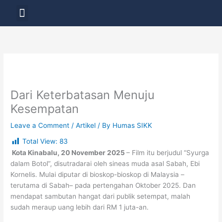
Skip
Menu
to
LAYANAN PENDIDIKAN
content
Dari Keterbatasan Menuju
Kesempatan
Leave a Comment
/
Artikel
/ By
Humas SIKK
Total View:
83
Kota Kinabalu, 20 November 2025
– Film itu berjudul “Syurga
dalam Botol”, disutradarai oleh sineas muda asal Sabah, Ebi
Kornelis. Mulai diputar di bioskop-bioskop di Malaysia –
terutama di Sabah– pada pertengahan Oktober 2025. Dan
mendapat sambutan hangat dari publik setempat, malah
sudah meraup uang lebih dari RM 1 juta-an.