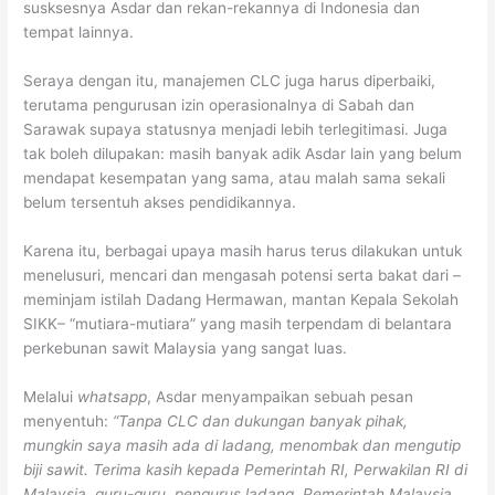
susksesnya Asdar dan rekan-rekannya di Indonesia dan
tempat lainnya.
Seraya dengan itu, manajemen CLC juga harus diperbaiki,
terutama pengurusan izin operasionalnya di Sabah dan
Sarawak supaya statusnya menjadi lebih terlegitimasi. Juga
tak boleh dilupakan: masih banyak adik Asdar lain yang belum
mendapat kesempatan yang sama, atau malah sama sekali
belum tersentuh akses pendidikannya.
Karena itu, berbagai upaya masih harus terus dilakukan untuk
menelusuri, mencari dan mengasah potensi serta bakat dari –
meminjam istilah Dadang Hermawan, mantan Kepala Sekolah
SIKK– “mutiara-mutiara” yang masih terpendam di belantara
perkebunan sawit Malaysia yang sangat luas.
Melalui
whatsapp
, Asdar menyampaikan sebuah pesan
menyentuh:
“Tanpa CLC dan dukungan banyak pihak,
mungkin saya masih ada di ladang, menombak dan mengutip
biji sawit. Terima kasih kepada Pemerintah RI, Perwakilan RI di
Malaysia, guru-guru, pengurus ladang, Pemerintah Malaysia,