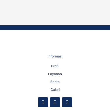
Informasi
Profil
Layanan
Berita
Galeri
F
Y
I
a
o
n
c
u
s