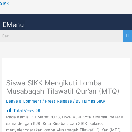
Skip
SIKK
to
content
Menu
Siswa SIKK Mengikuti Lomba
Musabaqah Tilawatil Qur’an (MTQ)
Leave a Comment
/
Press Release
/ By
Humas SIKK
Total View:
59
Pada Kamis, 30 Maret 2023, DWP KJRI Kota Kinabalu bekerja
sama dengan KJRI Kota Kinabalu dan SIKK sukses
menyelenggarakan lomba Musabaqah Tilawatil Qur’an (MTQ)