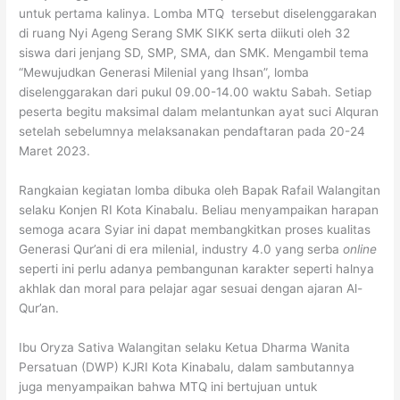
untuk pertama kalinya. Lomba MTQ tersebut diselenggarakan
di ruang Nyi Ageng Serang SMK SIKK serta diikuti oleh 32
siswa dari jenjang SD, SMP, SMA, dan SMK. Mengambil tema
“Mewujudkan Generasi Milenial yang Ihsan”, lomba
diselenggarakan dari pukul 09.00-14.00 waktu Sabah. Setiap
peserta begitu maksimal dalam melantunkan ayat suci Alquran
setelah sebelumnya melaksanakan pendaftaran pada 20-24
Maret 2023.
Rangkaian kegiatan lomba dibuka oleh Bapak Rafail Walangitan
selaku Konjen RI Kota Kinabalu. Beliau menyampaikan harapan
semoga acara Syiar ini dapat membangkitkan proses kualitas
Generasi Qur’ani di era milenial, industry 4.0 yang serba
online
seperti ini perlu adanya pembangunan karakter seperti halnya
akhlak dan moral para pelajar agar sesuai dengan ajaran Al-
Qur’an.
Ibu Oryza Sativa Walangitan selaku Ketua Dharma Wanita
Persatuan (DWP) KJRI Kota Kinabalu, dalam sambutannya
juga menyampaikan bahwa MTQ ini bertujuan untuk