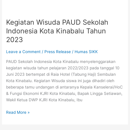
Kegiatan
Wisuda
Kegiatan Wisuda PAUD Sekolah
PAUD
Sekolah
Indonesia Kota Kinabalu Tahun
Indonesia
2023
Kota
Kinabalu
Leave a Comment
/
Press Release
/
Humas SIKK
Tahun
2023
PAUD Sekolah Indonesia Kota Kinabalu menyelenggarakan
kegiatan wisuda tahun pelajaran 2022/2023 pada tanggal 10
Juni 2023 bertempat di Raia Hotel (Tabung Haji) Sembulan
Kota Kinabalu. Kegiatan Wisuda siswa ini juga dihadiri oleh
beberapa tamu undangan di antaranya Kepala Kanselerai/HoC
& Fungsi Ekonomi KJRI Kota Kinabalu, Bapak Lingga Setiawan,
Wakil Ketua DWP KJRI Kota Kinabalu, Ibu
Read More »