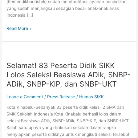
(Kemendikbudristek) sudah memfasilitasi layanan pendidikan
yang sudah menjangkau sebagian besar anak-anak anak
Indonesia […]
Read More »
Selamat!
83
Selamat! 83 Peserta Didik SIKK
Peserta
Didik
Lolos Seleksi Beasiswa ADik, SNBP-
SIKK
ADik, SNBP-KIP, dan SNBP-UKT
Lolos
Seleksi
Leave a Comment
/
Press Release
/
Humas SIKK
Beasiswa
ADik,
Kota Kinabalu-Sebanyak 83 peserta didik kelas 12 SMA dan
SNBP-
SMK Sekolah Indonesia Kota Kinabalu berhasil lolos dalam
ADik,
seleksi Beasiswa ADik, SNBP-ADik, SNBP-KIP, dan SNBP-UKT.
SNBP-
Salah satu upaya yang dilakukan sekolah dalam rangka
KIP,
menyiapkan peserta didiknya untuk mengikuti seleksi tersebut