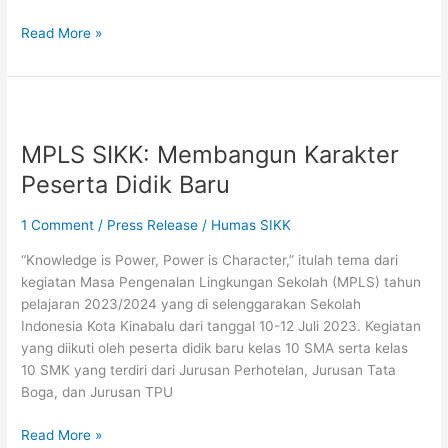
Read More »
MPLS
SIKK:
MPLS SIKK: Membangun Karakter
Membangun
Karakter
Peserta Didik Baru
Peserta
Didik
1 Comment
/
Press Release
/
Humas SIKK
Baru
“Knowledge is Power, Power is Character,” itulah tema dari
kegiatan Masa Pengenalan Lingkungan Sekolah (MPLS) tahun
pelajaran 2023/2024 yang di selenggarakan Sekolah
Indonesia Kota Kinabalu dari tanggal 10-12 Juli 2023. Kegiatan
yang diikuti oleh peserta didik baru kelas 10 SMA serta kelas
10 SMK yang terdiri dari Jurusan Perhotelan, Jurusan Tata
Boga, dan Jurusan TPU
Read More »