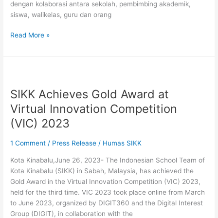
dengan kolaborasi antara sekolah, pembimbing akademik,
siswa, walikelas, guru dan orang
Read More »
SIKK
Achieves
SIKK Achieves Gold Award at
Gold
Award
Virtual Innovation Competition
at
(VIC) 2023
Virtual
Innovation
1 Comment
/
Press Release
/
Humas SIKK
Competition
(VIC)
Kota Kinabalu,June 26, 2023- The Indonesian School Team of
2023
Kota Kinabalu (SIKK) in Sabah, Malaysia, has achieved the
Gold Award in the Virtual Innovation Competition (VIC) 2023,
held for the third time. VIC 2023 took place online from March
to June 2023, organized by DIGIT360 and the Digital Interest
Group (DIGIT), in collaboration with the