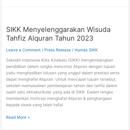
SIKK
Menyelenggarakan
SIKK Menyelenggarakan Wisuda
Wisuda
Tahfiz
Tahfiz Alquran Tahun 2023
Alquran
Tahun
Leave a Comment
/
Press Release
/
Humas SIKK
2023
Sekolah Indonesia Kota Kinabalu (SIKK) mengembangkan
pendidikan dalam rangka mencintai Alquran dengan tujuan
yaitu menghasilkan lulusan yang unggul dalam prestasi serta
dapat menghafal Alquran. Untuk mencapai tujuan tersebut,
sekolah memasukkan pembelajaran tahsin dan tahfiz dalam
salah satu ektrakurikuler yang ada di SIKK. Dalam rangka
memberikan motivasi menghafal Alquran & penghargaan
kepada siswa yang telah hafal
Read More »