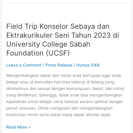
Field
Trip
Field Trip Konselor Sebaya dan
Konselor
Sebaya
Ektrakurikuler Seni Tahun 2023 di
dan
University College Sabah
Ektrakurikuler
Foundation (UCSF)
Seni
Tahun
2023
Leave a Comment
/
Press Release
/
Humas SIKK
di
Mengembangkan bakat dan minat anak bertujuan agar anak
University
belajar atau di kemudian hari bisa bekerja di bidang yang
College
diminatinya dan sesuai dengan kemampuan, bakat, dan minat
Sabah
yang dimilikinya. Sehingga, kelak anak bisa mengembangkan
Foundation
kapabilitas untuk belajar serta bekerja secara optimal dengan
(UCSF)
penuh antusias. Untuk mengasah dan mengembangkan
kreativitas minat serta bakat maka dapat dimulai sejak
Read More »