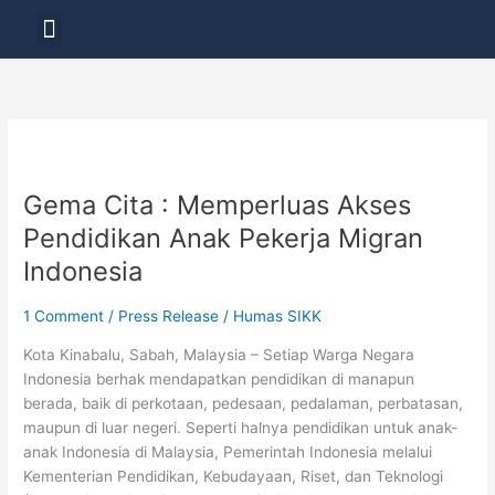
Skip
Menu
to
LAYANAN PENDIDIKAN
content
Gema
Cita
Gema Cita : Memperluas Akses
:
Memperluas
Pendidikan Anak Pekerja Migran
Akses
Indonesia
Pendidikan
Anak
1 Comment
/
Press Release
/
Humas SIKK
Pekerja
Migran
Kota Kinabalu, Sabah, Malaysia – Setiap Warga Negara
Indonesia
Indonesia berhak mendapatkan pendidikan di manapun
berada, baik di perkotaan, pedesaan, pedalaman, perbatasan,
maupun di luar negeri. Seperti halnya pendidikan untuk anak-
anak Indonesia di Malaysia, Pemerintah Indonesia melalui
Kementerian Pendidikan, Kebudayaan, Riset, dan Teknologi