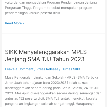
dan
yaitu dengan mengadakan Program Pendampingan Jenjang
SNBP-
Perguruan Tinggi. Program tersebut merupakan program
UKT
pendampingan khusus peserta didik
Read More »
SIKK
Menyelenggarakan
SIKK Menyelenggarakan MPLS
MPLS
Jenjang
Jenjang SMA TJJ Tahun 2023
SMA
TJJ
Leave a Comment
/
Press Release
/
Humas SIKK
Tahun
Masa Pengenalan Lingkungan Sekolah (MPLS) SMA Terbuka
2023
Jarak Jauh tahun ajaran baru 2023/2024 telah sukses
diselenggarakan secara daring pada Senin-Selasa, 24-25 Juli
2023. Meskipun diselenggarakan secara daring, semangat dan
antusias 152 peserta didik SMA TJJ untuk mengikuti kegiatan
pengenalan lingkungan sekolah sangat tinggi. Harapannya,