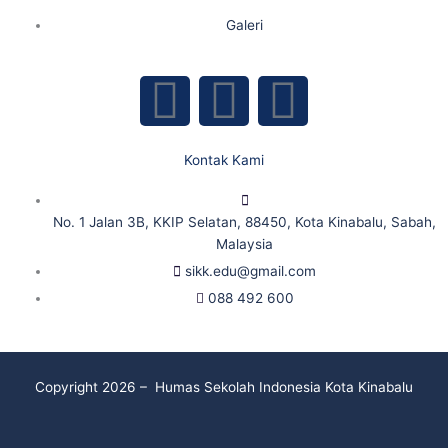
Galeri
F
Y
I
a
o
n
Kontak Kami
c
u
s
No. 1 Jalan 3B, KKIP Selatan, 88450, Kota Kinabalu, Sabah,
e
t
t
Malaysia
sikk.edu@gmail.com
b
u
a
088 492 600
o
b
g
o
e
r
Copyright 2026 – Humas Sekolah Indonesia Kota Kinabalu