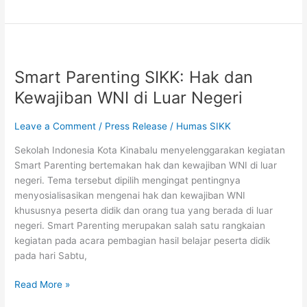
Smart
Parenting
Smart Parenting SIKK: Hak dan
SIKK:
Hak
Kewajiban WNI di Luar Negeri
dan
Kewajiban
Leave a Comment
/
Press Release
/
Humas SIKK
WNI
Sekolah Indonesia Kota Kinabalu menyelenggarakan kegiatan
di
Smart Parenting bertemakan hak dan kewajiban WNI di luar
Luar
negeri. Tema tersebut dipilih mengingat pentingnya
Negeri
menyosialisasikan mengenai hak dan kewajiban WNI
khususnya peserta didik dan orang tua yang berada di luar
negeri. Smart Parenting merupakan salah satu rangkaian
kegiatan pada acara pembagian hasil belajar peserta didik
pada hari Sabtu,
Read More »