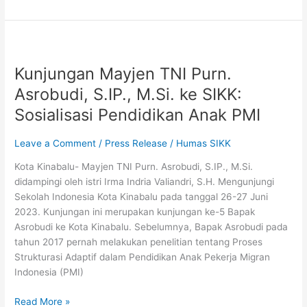
Kunjungan
Mayjen
Kunjungan Mayjen TNI Purn.
TNI
Purn.
Asrobudi, S.IP., M.Si. ke SIKK:
Asrobudi,
Sosialisasi Pendidikan Anak PMI
S.IP.,
M.Si.
Leave a Comment
/
Press Release
/
Humas SIKK
ke
SIKK:
Kota Kinabalu- Mayjen TNI Purn. Asrobudi, S.IP., M.Si.
Sosialisasi
didampingi oleh istri Irma Indria Valiandri, S.H. Mengunjungi
Pendidikan
Sekolah Indonesia Kota Kinabalu pada tanggal 26-27 Juni
Anak
2023. Kunjungan ini merupakan kunjungan ke-5 Bapak
PMI
Asrobudi ke Kota Kinabalu. Sebelumnya, Bapak Asrobudi pada
tahun 2017 pernah melakukan penelitian tentang Proses
Strukturasi Adaptif dalam Pendidikan Anak Pekerja Migran
Indonesia (PMI)
Read More »