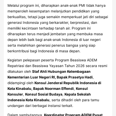
Melalui program ini, diharapkan anak-anak PMI tidak hanya
memperoleh kesempatan melanjutkan pendidikan yang
berkualitas, tetapi juga semakin memperkuat jati diri sebagai
generasi Indonesia yang berkarakter, berprestasi, dan
memiliki kecintaan terhadap tanah air. Program ini
diharapkan terus menjadi jembatan yang membuka masa
depan lebih baik bagi anak-anak Indonesia di luar negeri
serta melahirkan generasi penerus bangsa yang siap
berkontribusi bagi Indonesia di masa depan.
Kegiatan pelepasan peserta Program Beasiswa ADEM
Repatriasi dan Beasiswa Yayasan Tahun 2026 secara resmi
dilakukan oleh
Staf Ahli Hubungan Kelembagaan
Kementerian Luar Negeri RI, Bapak Prasetyo Hadi
,
didampingi oleh
Konsul Jenderal Republik Indonesia di
Kota Kinabalu, Bapak Noorman Effendi
,
Konsul
Konsuler
,
Konsul Sosial Budaya
,
Kepala Sekolah
Indonesia Kota Kinabalu
, serta dihadiri oleh para tamu
undangan dari berbagai instansi terkait.
Dalam sambutannya,
Koordinator Program ADEM Pusat