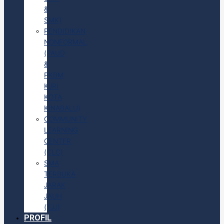
&
SMK)
PENDIDIKAN
NONFORMAL
(PAUD
&
PKBM
KJRI
KOTA
KINABALU)
COMMUNITY
LEARNING
CENTER
(CLC)
SMA
TERBUKA
JARAK
JAUH
(TJJ)
PROFIL