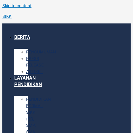
Skip to content
SIKK
BERITA
PENGUMUMAN
PRESS
RELEASE
ARTIKEL
LAYANAN
PENDIDIKAN
PENDIDIKAN
FORMAL
SIKK
(SD,
SMP,
SMA