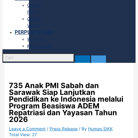
GALERI
FOTO
GALERI
VIDEO
PERPUSTAKAAN
WEBSITE
KREAVISIKU
735 Anak PMI Sabah dan
Sarawak Siap Lanjutkan
Pendidikan ke Indonesia melalui
Program Beasiswa ADEM
Repatriasi dan Yayasan Tahun
2026
Leave a Comment
/
Press Release
/ By
Humas SIKK
Total View:
27