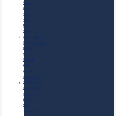
SIKK
(SD,
SMP,
SMA
&
SMK)
PENDIDIKAN
NONFORMAL
(PAUD
&
PKBM
KJRI
KOTA
KINABALU)
COMMUNITY
LEARNING
CENTER
(CLC)
SMA
TERBUKA