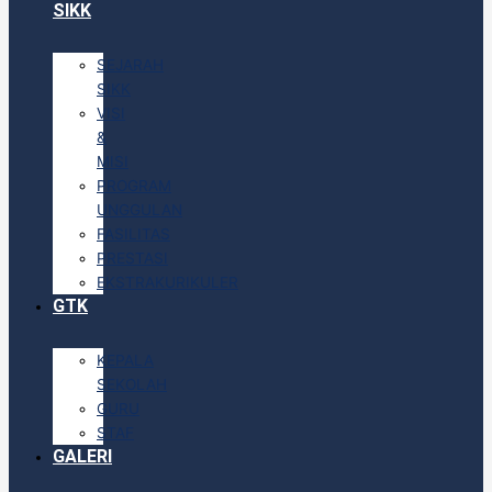
SIKK
SEJARAH
SIKK
VISI
&
MISI
PROGRAM
UNGGULAN
FASILITAS
PRESTASI
EKSTRAKURIKULER
GTK
KEPALA
SEKOLAH
GURU
STAF
GALERI