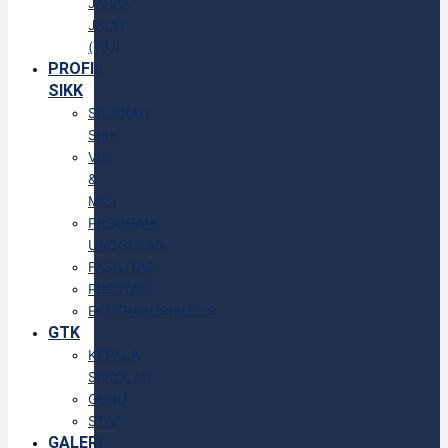
JARAK
JAUH
(TJJ)
PROFIL
SIKK
SEJARAH
SIKK
VISI
&
MISI
PROGRAM
UNGGULAN
FASILITAS
PRESTASI
EKSTRAKURIKULER
GTK
KEPALA
SEKOLAH
GURU
STAF
GALERI