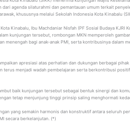
esia Kota Kinabalu (SIKK) menerima kunjungan Majlis Keselama
n dari agenda silaturahmi dan pemantauan umum terkait penyel
Sarawak, khususnya melalui Sekolah Indonesia Kota Kinabalu (S
RI Kota Kinabalu, Ibu Machdaniar Nisfah (PF Sosial Budaya KJRI 
 Dalam kunjungan tersebut, rombongan MKN memperoleh gamb
an menengah bagi anak-anak PMI, serta kontribusinya dalam m
mpaikan apresiasi atas perhatian dan dukungan berbagai piha
 terus menjadi wadah pembelajaran serta berkontribusi posit
ambut baik kunjungan tersebut sebagai bentuk sinergi dan komu
dengan tetap menjunjung tinggi prinsip saling menghormati keda
ubungan yang semakin harmonis dan konstruktif antara seluruh
I secara berkelanjutan. (*)