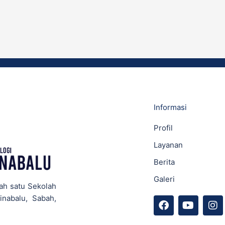
Informasi
Profil
Layanan
Berita
Galeri
ah satu Sekolah
inabalu, Sabah,
F
Y
I
a
o
n
c
u
s