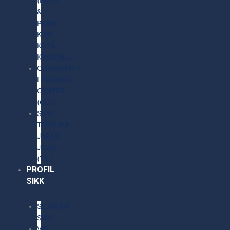
(PAUD
&
PKBM
KJRI
KOTA
KINABALU)
COMMUNITY
LEARNING
CENTER
(CLC)
SMA
TERBUKA
JARAK
JAUH
(TJJ)
PROFIL
SIKK
SEJARAH
SIKK
VISI