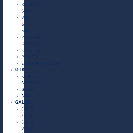
SEJARAH
SIKK
VISI
&
MISI
PROGRAM
UNGGULAN
FASILITAS
PRESTASI
EKSTRAKURIKULER
GTK
KEPALA
SEKOLAH
GURU
STAF
GALERI
GALERI
FOTO
GALERI
VIDEO