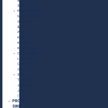
&
SMK)
PENDIDIKAN
NONFORMAL
(PAUD
&
PKBM
KJRI
KOTA
KINABALU)
COMMUNITY
LEARNING
CENTER
(CLC)
SMA
TERBUKA
JARAK
JAUH
(TJJ)
PROFIL
SIKK