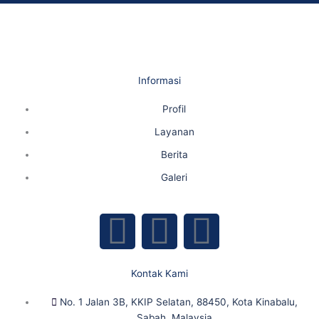
Informasi
Profil
Layanan
Berita
Galeri
F
Y
I
a
o
n
Kontak Kami
c
u
s
No. 1 Jalan 3B, KKIP Selatan, 88450, Kota Kinabalu,
Sabah, Malaysia