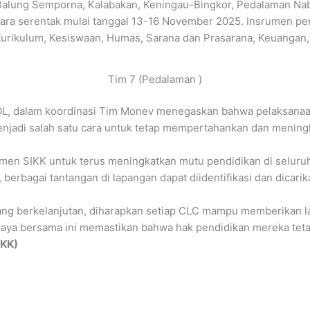
 Balung Semporna, Kalabakan, Keningau-Bingkor, Pedalaman Nab
ara serentak mulai tanggal 13-16 November 2025. Insrumen pe
rikulum, Kesiswaan, Humas, Sarana dan Prasarana, Keuangan,
Tim 7 (Pedalaman )
SOL, dalam koordinasi Tim Monev menegaskan bahwa pelaksana
jadi salah satu cara untuk tetap mempertahankan dan meningk
en SIKK untuk terus meningkatkan mutu pendidikan di seluruh
berbagai tantangan di lapangan dapat diidentifikasi dan dicarik
ang berkelanjutan, diharapkan setiap CLC mampu memberikan l
aya bersama ini memastikan bahwa hak pendidikan mereka teta
IKK)