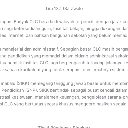
Tim 13.1 (Sarawak)
ringan. Banyak CLC berada di wilayah terpencil, dengan jarak a
ri segi ketersediaan guru, fasilitas belajar, hingga dukungan 
kses internet, dan bahkan bangunan sekolah yang belum memada
lan manajerial dan administratif. Sebagian besar CLC masih ber
akang pendidikan yang memadai dalam bidang administrasi sekol
u pemilik fasilitas CLC juga berpengaruh terhadap jalannya ke
laksanaan kurikulum yang tidak seragam, dan lemahnya sistem
a Kinabalu (SIKK) memegang tanggung jawab besar untuk membi
Pendidikan (SNP). SIKK bertindak sebagai pusat kendali dalam 
strasi kesiswaan, manajemen keuangan, pengelolaan sarana-pra
visi CLC yang bertugas secara khusus mengoordinasikan sega
Tim 6 (Keningau-Bingkor)