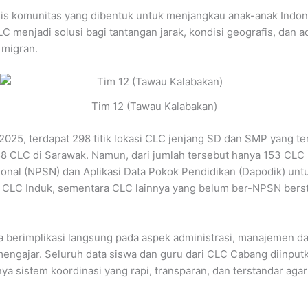
s komunitas yang dibentuk untuk menjangkau anak-anak Indonesi
C menjadi solusi bagi tantangan jarak, kondisi geografis, dan 
 migran.
Tim 12 (Tawau Kalabakan)
025, terdapat 298 titik lokasi CLC jenjang SD dan SMP yang te
8 CLC di Sarawak. Namun, dari jumlah tersebut hanya 153 CLC
onal (NPSN) dan Aplikasi Data Pokok Pendidikan (Dapodik) untu
i CLC Induk, sementara CLC lainnya yang belum ber-NPSN ber
na berimplikasi langsung pada aspek administrasi, manajemen d
 mengajar. Seluruh data siswa dan guru dari CLC Cabang diinpu
ya sistem koordinasi yang rapi, transparan, dan terstandar aga