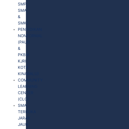
SMP,
SMA
&
SMK)
PENDIDIKAN
NONFORMAL
(PAUD
&
PKBM
KJRI
KOTA
KINABALU)
COMMUNITY
LEARNING
CENTER
(CLC)
SMA
TERBUKA
JARAK
JAUH