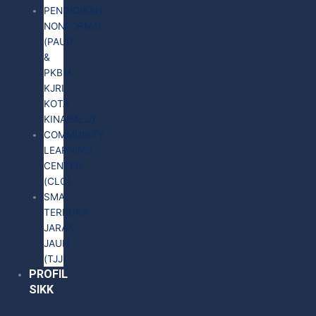
PENDIDIKAN
NONFORMAL
(PAUD
&
PKBM
KJRI
KOTA
KINABALU)
COMMUNITY
LEARNING
CENTER
(CLC)
SMA
TERBUKA
JARAK
JAUH
(TJJ)
PROFIL
SIKK