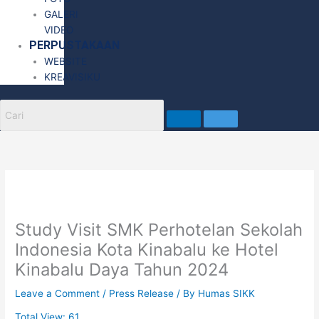
GALERI
VIDEO
PERPUSTAKAAN
WEBSITE
KREAVISIKU
Study Visit SMK Perhotelan Sekolah
Indonesia Kota Kinabalu ke Hotel
Kinabalu Daya Tahun 2024
Leave a Comment
/
Press Release
/ By
Humas SIKK
Total View:
61