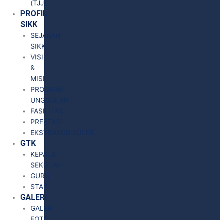
(TJJ)
PROFIL
SIKK
SEJARAH
SIKK
VISI
&
MISI
PROGRAM
UNGGULAN
FASILITAS
PRESTASI
EKSTRAKURIKULER
GTK
KEPALA
SEKOLAH
GURU
STAF
GALERI
GALERI
FOTO