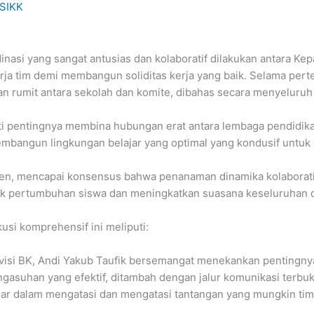
SIKK
nasi yang sangat antusias dan kolaboratif dilakukan antara Ke
a tim demi membangun soliditas kerja yang baik. Selama perte
 rumit antara sekolah dan komite, dibahas secara menyeluruh 
oti pentingnya membina hubungan erat antara lembaga pendidik
mbangun lingkungan belajar yang optimal yang kondusif untuk 
en, mencapai konsensus bahwa penanaman dinamika kolaboratif 
ntuk pertumbuhan siswa dan meningkatkan suasana keseluruhan d
si komprehensif ini meliputi:
visi BK, Andi Yakub Taufik bersemangat menekankan pentingnya 
han yang efektif, ditambah dengan jalur komunikasi terbuka 
dasar dalam mengatasi dan mengatasi tantangan yang mungkin ti