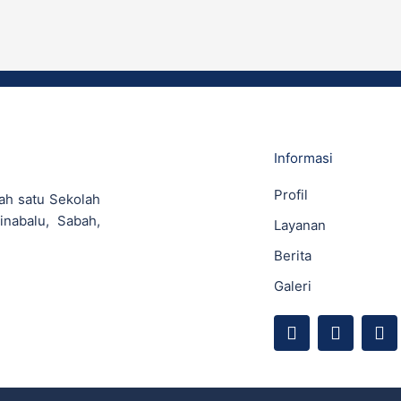
Informasi
Profil
ah satu Sekolah
inabalu, Sabah,
Layanan
Berita
Galeri
F
Y
I
a
o
n
c
u
s
e
t
t
b
u
a