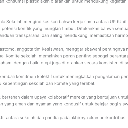
an konsumsi plastik akan diarahkan untuk mendukung kegiatan 
la Sekolah mengindikasikan bahwa kerja sama antara UP (Unit P
potensi konflik yang mungkin timbul. Ditekankan bahwa semua 
 panduan transparansi dan saling mendukung, memastikan harmon
 Hastomo, anggota tim Kesiswaan, menggarisbawahi pentingnya
 tua. Komite sekolah memainkan peran penting sebagai perantar
pahami dengan baik tetapi juga diterapkan secara konsisten di
 kembali komitmen kolektif untuk meningkatkan pengalaman pe
 kepentingan sekolah dan komite yang terlibat.
 bertahan dalam upaya kolaboratif mereka yang bertujuan untuk
an yang aman dan nyaman yang kondusif untuk belajar bagi sisw
tif antara sekolah dan panitia pada akhirnya akan berkontrib