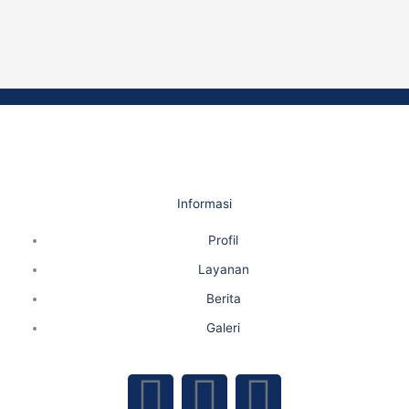
Informasi
Profil
Layanan
Berita
Galeri
F
Y
I