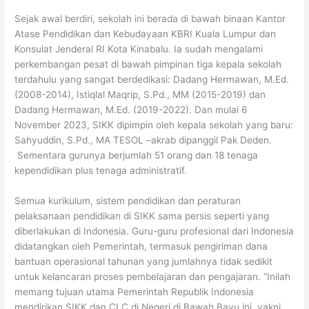
Sejak awal berdiri, sekolah ini berada di bawah binaan Kantor
Atase Pendidikan dan Kebudayaan KBRI Kuala Lumpur dan
Konsulat Jenderal RI Kota Kinabalu. Ia sudah mengalami
perkembangan pesat di bawah pimpinan tiga kepala sekolah
terdahulu yang sangat berdedikasi: Dadang Hermawan, M.Ed.
(2008-2014), Istiqlal Maqrip, S.Pd., MM (2015-2019) dan
Dadang Hermawan, M.Ed. (2019-2022). Dan mulai 6
November 2023, SIKK dipimpin oleh kepala sekolah yang baru:
Sahyuddin, S.Pd., MA TESOL –akrab dipanggil Pak Deden.
Sementara gurunya berjumlah 51 orang dan 18 tenaga
kependidikan plus tenaga administratif.
Semua kurikulum, sistem pendidikan dan peraturan
pelaksanaan pendidikan di SIKK sama persis seperti yang
diberlakukan di Indonesia. Guru-guru profesional dari Indonesia
didatangkan oleh Pemerintah, termasuk pengiriman dana
bantuan operasional tahunan yang jumlahnya tidak sedikit
untuk kelancaran proses pembelajaran dan pengajaran. “Inilah
memang tujuan utama Pemerintah Republik Indonesia
mendirikan SIKK dan CLC di Negeri di Bawah Bayu ini, yakni