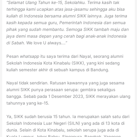
“Selamat Ulang Tahun ke-15, Sekolahku. Terima kasih tak
terhingga kami ucapkan atas jasa-jasamu sehingga aku bisa
kuliah di Indonesia bersama alumni SIKK lainnya. Juga terima
kasih kepada semua guru, Pemerintah Indonesia dan semua
pihak yang sudah membantu. Semoga SIKK tambah maju dan
jaya demi masa depan yang cerah bagi anak-anak Indonesia
di Sabah.
We love U always
….”
Pesan
whatsapp
itu saya terima dari Nayal, seorang alumni
Sekolah Indonesia Kota Kinabalu (SIKK), yang kini sedang
kuliah semester akhir di sebuah kampus di Bandung.
Nayal tidak sendirian. Ratusan kawannya yang juga sesama
alumni SIKK punya perasaan serupa: gembira sekaligus
bangga. Sebab pada 1 Desember 2023, SIKK merayakan ulang
tahunnya yang ke-15.
Ya, SIKK sudah berusia 15 tahun. Ia merupakan salah satu dari
Sekolah Indonesia Luar Negeri (SILN) yang ada di 13 kota di
dunia. Selain di Kota Kinabalu, sekolah serupa juga ada di
Kuala Lumpur, Johor Bahru, Singapura, Bangkok, Yangoon,