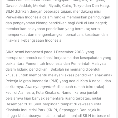
Davao, Jeddah, Mekkah, Riyadh, Cairo, Tokyo dan Den Haag.
SILN didirikan dengan beberapa tujuan: mendukung misi
Perwakilan Indonesia dalam rangka memberikan perlindungan
dan pengayoman bidang pendidikan bagi WNI di luar negeri;
memberikan pelayanan pendidikan yang bermutu; serta
memperkuat dan mengembangkan persatuan, kesatuan dan
nilai-nilai kebangsaaan Indonesia.
SIKK resmi beroperasi pada 1 Desember 2008, yang
merupakan produk dari hasil kerjasama dan kesepakatan yang
baik antara Pemerintah Indonesia dan Pemerintah Malaysia
dalam bidang pendidikan. Sekolah ini memang dibentuk
khusus untuk membantu melayani akses pendidikan anak-anak
Pekerja Migran Indonesia (PMI) yang ada di Kota Kinabalu dan
sekitarnya. Awalnya
ngontrak
di sebuah rumah toko (ruko)
kecil di Alamesra, Kota Kinabalu. Namun karena jumlah
pelajarnya kian banyak sementara ruang terbatas, mulai
Desember 2013 SIKK berpindah tempat di kawasan Kota
Kinabalu Industrial Park (KKIP), Sepanggar. Dan sejak itu
hingga kini statusnya mulai berubah: menjadi SILN terbesar di