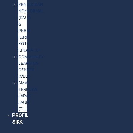
PENDIDIKAN
NONFORMAL
(PAUD
&
PKBM
KJRI
KOTA
KINABALU)
COMMUNITY
LEARNING
CENTER
(CLC)
SMA
TERBUKA
JARAK
JAUH
(TJJ)
PROFIL
SIKK