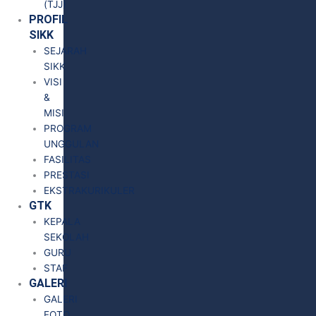
(TJJ)
PROFIL
SIKK
SEJARAH
SIKK
VISI
&
MISI
PROGRAM
UNGGULAN
FASILITAS
PRESTASI
EKSTRAKURIKULER
GTK
KEPALA
SEKOLAH
GURU
STAF
GALERI
GALERI
FOTO