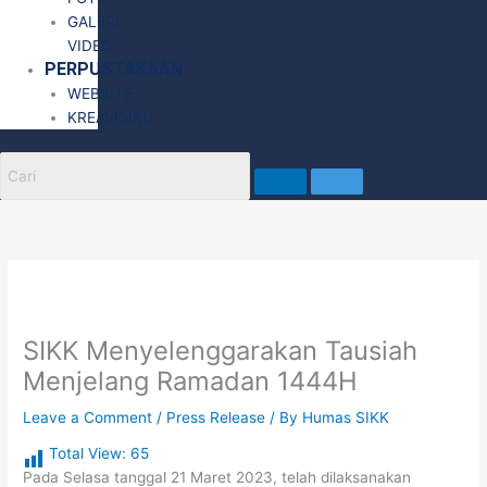
GALERI
VIDEO
PERPUSTAKAAN
WEBSITE
KREAVISIKU
SIKK Menyelenggarakan Tausiah
Menjelang Ramadan 1444H
Leave a Comment
/
Press Release
/ By
Humas SIKK
Total View:
65
Pada Selasa tanggal 21 Maret 2023, telah dilaksanakan