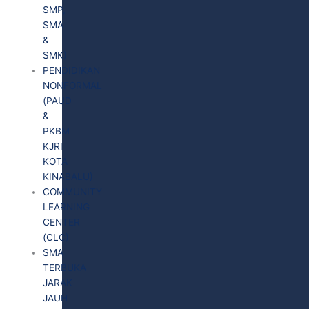
SMP,
SMA
&
SMK)
PENDIDIKAN
NONFORMAL
(PAUD
&
PKBM
KJRI
KOTA
KINABALU)
COMMUNITY
LEARNING
CENTER
(CLC)
SMA
TERBUKA
JARAK
JAUH