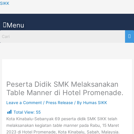
Skip
SIKK
to
content
Menu
Peserta Didik SMK Melaksanakan
Table Manner di Hotel Promenade.
Leave a Comment
/
Press Release
/ By
Humas SIKK
Total View:
55
Kota Kinabalu-Sebanyak 69 peserta didik SMK SIKK telah
melaksanakan kegiatan
table manner
pada Rabu, 15 Maret
2023 di Hotel Promenade, Kota Kinabalu, Sabah, Malaysia.