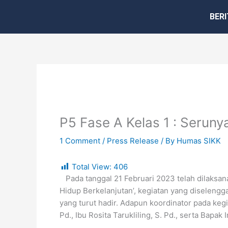
Skip
BERI
to
content
P5 Fase A Kelas 1 : Serun
1 Comment
/
Press Release
/ By
Humas SIKK
Total View:
406
Pada tanggal 21 Februari 2023 telah dilaksan
Hidup Berkelanjutan’, kegiatan yang diselengg
yang turut hadir. Adapun koordinator pada kegiat
Pd., Ibu Rosita Tarukliling, S. Pd., serta Bapak 