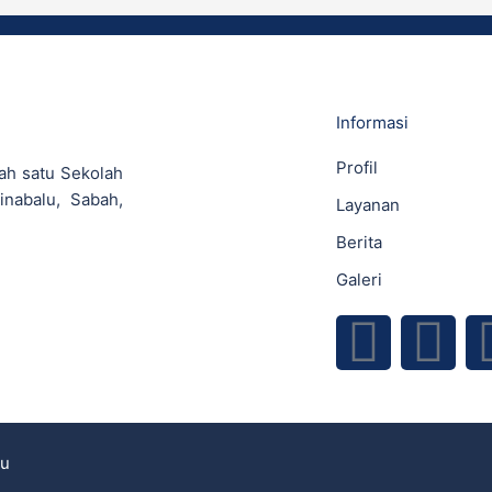
Informasi
Profil
ah satu Sekolah
inabalu, Sabah,
Layanan
Berita
Galeri
F
Y
a
o
c
u
lu