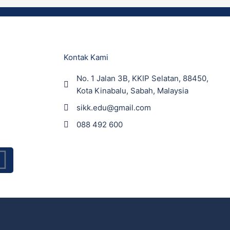
Kontak Kami
No. 1 Jalan 3B, KKIP Selatan, 88450,
Kota Kinabalu, Sabah, Malaysia
sikk.edu@gmail.com
088 492 600
I
n
s