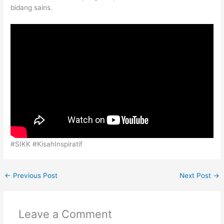
bidang sains.
#SIKK #KisahInspiratif
←
Previous Post
Next Post
→
Leave a Comment