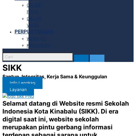
GALERI
FOTO
GALERI
VIDEO
PERPUSTAKAAN
WEBSITE
KREAVISIKU
SIKK
Santun, Integritas, Kerja Sama & Keunggulan
Info Lengkap
Layanan
Selamat datang di Website resmi Sekolah
Indonesia Kota Kinabalu (SIKK). Di era
digital saat ini, website sekolah
merupakan pintu gerbang informasi
terdepan sebagai sarana untuk