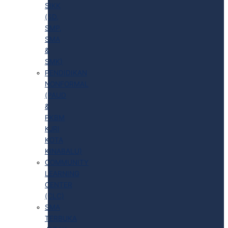
SIKK
(SD,
SMP,
SMA
&
SMK)
PENDIDIKAN
NONFORMAL
(PAUD
&
PKBM
KJRI
KOTA
KINABALU)
COMMUNITY
LEARNING
CENTER
(CLC)
SMA
TERBUKA