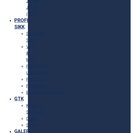
JARAK
JAUH
(TJJ)
PROFIL
SIKK
SEJARAH
SIKK
VISI
&
MISI
PROGRAM
UNGGULAN
FASILITAS
PRESTASI
EKSTRAKURIKULER
GTK
KEPALA
SEKOLAH
GURU
STAF
GALERI