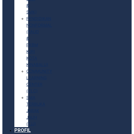
&
SMK)
PENDIDIKAN
NONFORMAL
(PAUD
&
PKBM
KJRI
KOTA
KINABALU)
COMMUNITY
LEARNING
CENTER
(CLC)
SMA
TERBUKA
JARAK
JAUH
(TJJ)
PROFIL