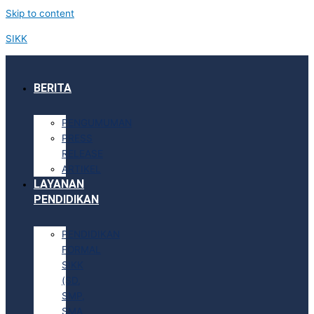
Skip to content
SIKK
BERITA
PENGUMUMAN
PRESS
RELEASE
ARTIKEL
LAYANAN
PENDIDIKAN
PENDIDIKAN
FORMAL
SIKK
(SD,
SMP,
SMA