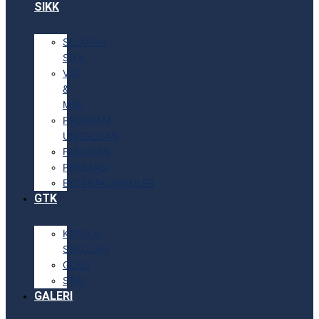
SIKK
SEJARAH
SIKK
VISI
&
MISI
PROGRAM
UNGGULAN
FASILITAS
PRESTASI
EKSTRAKURIKULER
GTK
KEPALA
SEKOLAH
GURU
STAF
GALERI