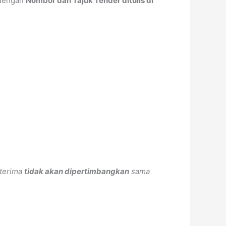
 dengan
Nombor dan Tajuk Tender ditulis di
iterima
tidak akan dipertimbangkan
sama