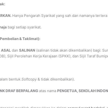
ak:
ARKAN.
Hanya Pengarah Syarikat yang sah dan namanya tertera di
haja
bagi setiap syarikat.
embelian & Taklimat):
n
ASAL
dan
SALINAN
(salinan tidak akan dikembalikan) bagi: S
), Sijil Perolehan Kerja Kerajaan (SPKK), dan Sijil Taraf Bumip
alam bentuk
Softcopy
& tidak dikembalikan).
NK DRAF BERPALANG
atas nama
PENGETUA, SEKOLAH INDON