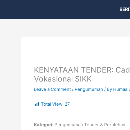
Skip
BERI
to
content
KENYATAAN TENDER: Cadang
Vokasional SIKK
Leave a Comment
/
Pengumuman
/ By
Humas 
Total View:
27
Kategori:
Pengumuman Tender & Perolehan