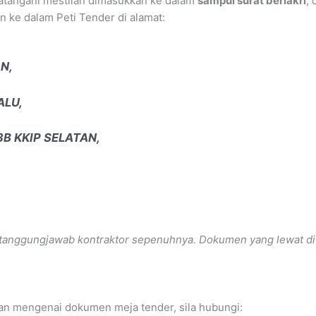
datangani mestilah dimasukkan ke dalam
sampul surat berlakri
,
 ke dalam Peti Tender di alamat:
N,
ALU,
3B KKIP SELATAN,
 tanggungjawab kontraktor sepenuhnya. Dokumen yang lewat d
an mengenai dokumen meja tender, sila hubungi: