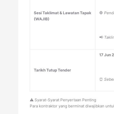
Sesi Taklimat & Lawatan Tapak
🛑
Penda
(WAJIB)
📢
Takli
17 Jun 
Tarikh Tutup Tender
⏰
Sebel
⚠️ Syarat-Syarat Penyertaan Penting
Para kontraktor yang berminat diwajibkan unt