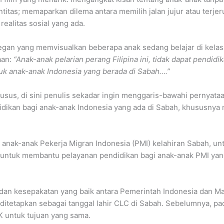
titas; memaparkan dilema antara memilih jalan jujur atau terjer
ealitas sosial yang ada.
degan yang memvisualkan beberapa anak sedang belajar di kelas 
aan:
“Anak-anak pelarian perang Filipina ini, tidak dapat pendid
uk anak-anak Indonesia yang berada di Sabah….”
sus, di sini penulis sekadar ingin menggaris-bawahi pernyata
kan bagi anak-anak Indonesia yang ada di Sabah, khususnya m
anak-anak Pekerja Migran Indonesia (PMI) kelahiran Sabah, un
untuk membantu pelayanan pendidikan bagi anak-anak PMI yang
ma dan kesepakatan yang baik antara Pemerintah Indonesia dan M
ditetapkan sebagai tanggal lahir CLC di Sabah. Sebelumnya, p
K untuk tujuan yang sama.