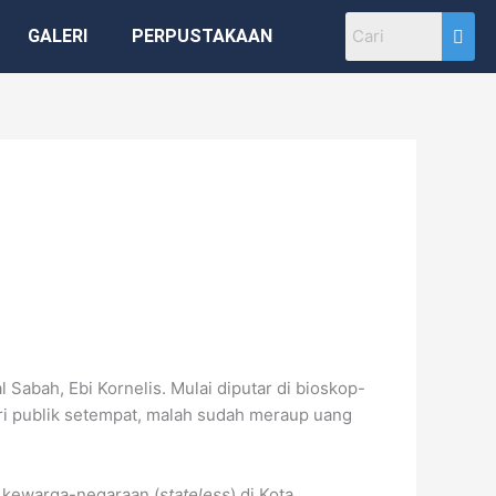
GALERI
PERPUSTAKAAN
l Sabah, Ebi Kornelis. Mulai diputar di bioskop-
ri publik setempat, malah sudah meraup uang
 kewarga-negaraan (
stateless
) di Kota