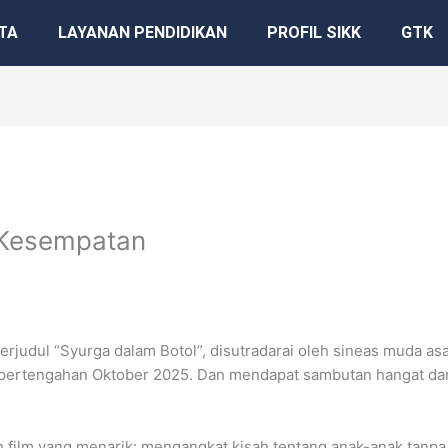
TA
LAYANAN PENDIDIKAN
PROFIL SIKK
GTK
 Kesempatan
berjudul “Syurga dalam Botol”, disutradarai oleh sineas muda asa
a pertengahan Oktober 2025. Dan mendapat sambutan hangat da
ilm yang menarik: mengangkat kisah tentang anak-anak tanpa