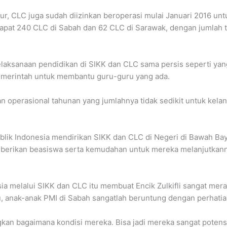
mur, CLC juga sudah diizinkan beroperasi mulai Januari 2016 u
dapat 240 CLC di Sabah dan 62 CLC di Sarawak, dengan jumlah t
elaksanaan pendidikan di SIKK dan CLC sama persis seperti yan
Pemerintah untuk membantu guru-guru yang ada.
n operasional tahunan yang jumlahnya tidak sedikit untuk kela
lik Indonesia mendirikan SIKK dan CLC di Negeri di Bawah Bay
rikan beasiswa serta kemudahan untuk mereka melanjutkannya k
a melalui SIKK dan CLC itu membuat Encik Zulkifli sangat mera
, anak-anak PMI di Sabah sangatlah beruntung dengan perhatia
gkan bagaimana kondisi mereka. Bisa jadi mereka sangat potensi