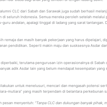
 alumni CLC dari Sabah dan Sarawak juga sudah berhasil melan
n di seluruh Indonesia. Semua mereka peroleh setelah melalui
-guru andalan, apalagi tinggal di ladang yang sarat tantangan
ih remaja dan masih banyak pekerjaan yang harus dipelajari, d
anan pendidikan. Seperti makin maju dan susksesnya Asdar dan
diperbaiki, terutama pengurusan izin operasionalnya di Sabah 
h banyak adik Asdar lain yang belum mendapat kesempatan yang 
dilakukan untuk menelusuri, mencari dan mengasah potensi sert
ra-mutiara” yang masih terpendam di belantara perkebunan saw
ah pesan menyentuh:
“Tanpa CLC dan dukungan banyak pihak, m