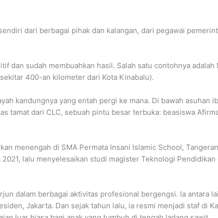
endiri dari berbagai pihak dan kalangan, dari pegawai pemerin
f dan sudah membuahkan hasil. Salah satu contohnya adalah Mu
sekitar 400-an kilometer dari Kota Kinabalu).
l ayah kandungnya yang entah pergi ke mana. Di bawah asuhan i
as tamat dari CLC, sebuah pintu besar terbuka: beasiswa Afir
dikan menengah di SMA Permata Insani Islamic School, Tangera
a 2021, lalu menyelesaikan studi magister Teknologi Pendidikan 
rjun dalam berbagai aktivitas profesional bergengsi. Ia antara 
esiden, Jakarta. Dan sejak tahun lalu, ia resmi menjadi staf di K
aian luar biasa bagi anak yang tumbuh di tengah ladang sawit.