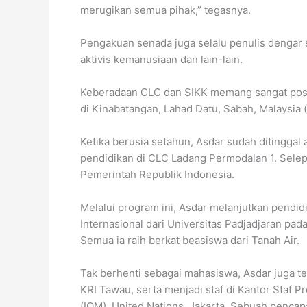
merugikan semua pihak,” tegasnya.
Pengakuan senada juga selalu penulis dengar s
aktivis kemanusiaan dan lain-lain.
Keberadaan CLC dan SIKK memang sangat positi
di Kinabatangan, Lahad Datu, Sabah, Malaysia (
Ketika berusia setahun, Asdar sudah ditingga
pendidikan di CLC Ladang Permodalan 1. Selep
Pemerintah Republik Indonesia.
Melalui program ini, Asdar melanjutkan pendi
Internasional dari Universitas Padjadjaran pad
Semua ia raih berkat beasiswa dari Tanah Air.
Tak berhenti sebagai mahasiswa, Asdar juga te
KRI Tawau, serta menjadi staf di Kantor Staf Pr
(IOM), United Nations, Jakarta. Sebuah pencap