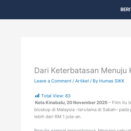
Skip
BERI
to
content
Dari Keterbatasan Menuju
Leave a Comment
/
Artikel
/ By
Humas SIKK
Total View:
83
Kota Kinabalu, 20 November 2025
– Film itu 
bioskop di Malaysia –terutama di Sabah– pad
lebih dari RM 1 juta-an.
Penulis sempat menontonnya. Memang sebuah f