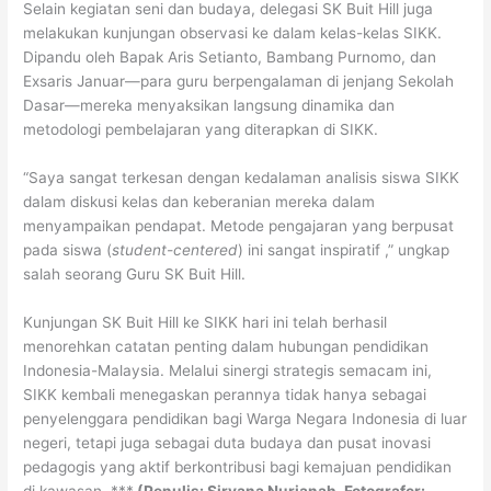
Selain kegiatan seni dan budaya, delegasi SK Buit Hill juga
melakukan kunjungan observasi ke dalam kelas-kelas SIKK.
Dipandu oleh Bapak Aris Setianto, Bambang Purnomo, dan
Exsaris Januar—para guru berpengalaman di jenjang Sekolah
Dasar—mereka menyaksikan langsung dinamika dan
metodologi pembelajaran yang diterapkan di SIKK.
“Saya sangat terkesan dengan kedalaman analisis siswa SIKK
dalam diskusi kelas dan keberanian mereka dalam
menyampaikan pendapat. Metode pengajaran yang berpusat
pada siswa (
student-centered
) ini sangat inspiratif ,” ungkap
salah seorang Guru SK Buit Hill.
Kunjungan SK Buit Hill ke SIKK hari ini telah berhasil
menorehkan catatan penting dalam hubungan pendidikan
Indonesia-Malaysia. Melalui sinergi strategis semacam ini,
SIKK kembali menegaskan perannya tidak hanya sebagai
penyelenggara pendidikan bagi Warga Negara Indonesia di luar
negeri, tetapi juga sebagai duta budaya dan pusat inovasi
pedagogis yang aktif berkontribusi bagi kemajuan pendidikan
di kawasan. ***
(Penulis: Siryana Nurjanah, Fotografer: