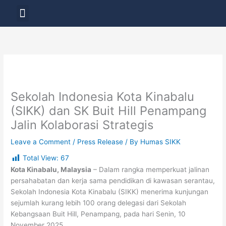
Skip
Menu
to
LAYANAN PENDIDIKAN
content
Sekolah Indonesia Kota Kinabalu
(SIKK) dan SK Buit Hill Penampang
Jalin Kolaborasi Strategis
Leave a Comment
/
Press Release
/ By
Humas SIKK
Total View:
67
Kota Kinabalu, Malaysia
– Dalam rangka memperkuat jalinan
persahabatan dan kerja sama pendidikan di kawasan serantau,
Sekolah Indonesia Kota Kinabalu (SIKK) menerima kunjungan
sejumlah kurang lebih 100 orang delegasi dari Sekolah
Kebangsaan Buit Hill, Penampang, pada hari Senin, 10
November 2025.