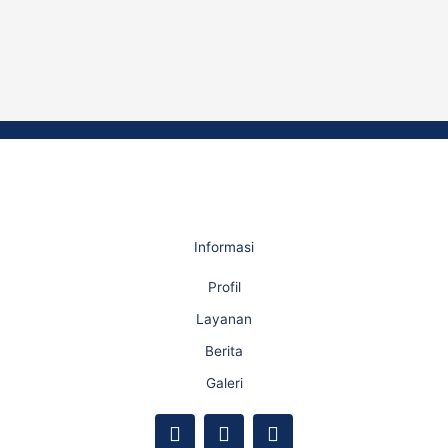
Informasi
Profil
Layanan
Berita
Galeri
F
Y
I
a
o
n